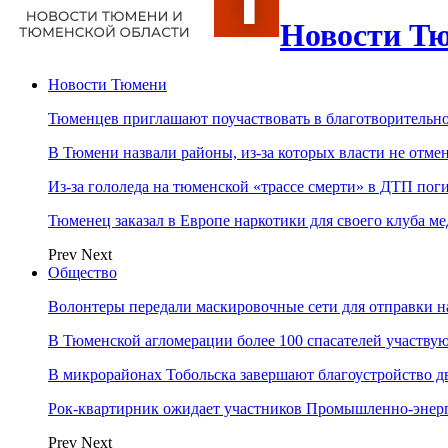
Новости Тю
Новости Тюмени
Тюменцев приглашают поучаствовать в благотворительн
В Тюмени назвали районы, из-за которых власти не отм
Из-за гололеда на тюменской «трассе смерти» в ДТП пог
Тюменец заказал в Европе наркотики для своего клуба 
Prev
Next
Общество
Волонтеры передали маскировочные сети для отправки н
В Тюменской агломерации более 100 спасателей участву
В микрорайонах Тобольска завершают благоустройство д
Рок-квартирник ожидает участников Промышленно-энер
Prev
Next