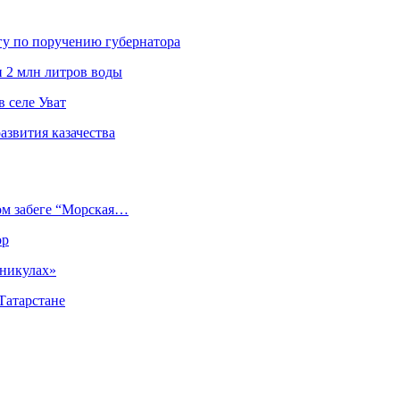
гу по поручению губернатора
и 2 млн литров воды
 селе Уват
азвития казачества
ом забеге “Морская…
ор
аникулах»
Татарстане