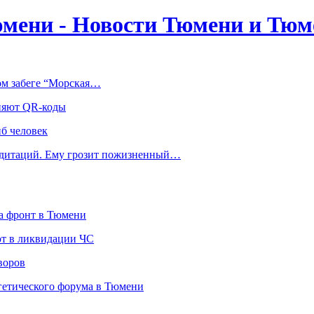
мени - Новости Тюмени и Тюме
ом забеге “Морская…
еняют QR-коды
иб человек
медитаций. Ему грозит пожизненный…
а фронт в Тюмени
ют в ликвидации ЧС
воров
гетического форума в Тюмени