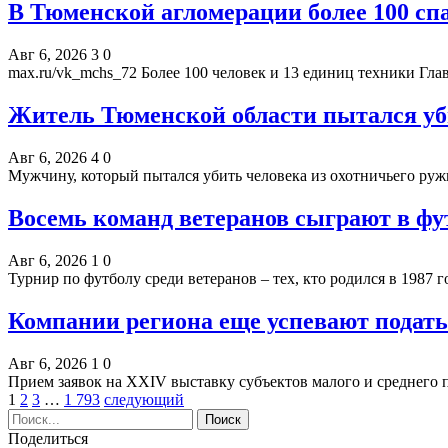
В Тюменской агломерации более 100 сп
Авг 6, 2026
3
0
max.ru/vk_mchs_72 Более 100 человек и 13 единиц техники Г
Житель Тюменской области пытался уб
Авг 6, 2026
4
0
Мужчину, который пытался убить человека из охотничьего руж
Восемь команд ветеранов сыграют в фу
Авг 6, 2026
1
0
Турнир по футболу среди ветеранов – тех, кто родился в 1987 
Компании региона еще успевают подат
Авг 6, 2026
1
0
Прием заявок на XXIV выставку субъектов малого и среднег
1
2
3
…
1 793
следующий
Поделиться