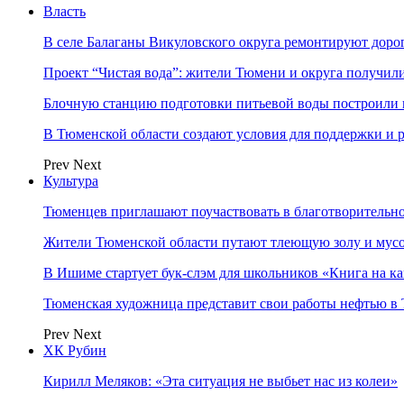
Власть
В селе Балаганы Викуловского округа ремонтируют доро
Проект “Чистая вода”: жители Тюмени и округа получил
Блочную станцию подготовки питьевой воды построили в
В Тюменской области создают условия для поддержки и р
Prev
Next
Культура
Тюменцев приглашают поучаствовать в благотворительн
Жители Тюменской области путают тлеющую золу и мус
В Ишиме стартует бук-слэм для школьников «Книга на к
Тюменская художница представит свои работы нефтью в 
Prev
Next
ХК Рубин
Кирилл Меляков: «Эта ситуация не выбьет нас из колеи»