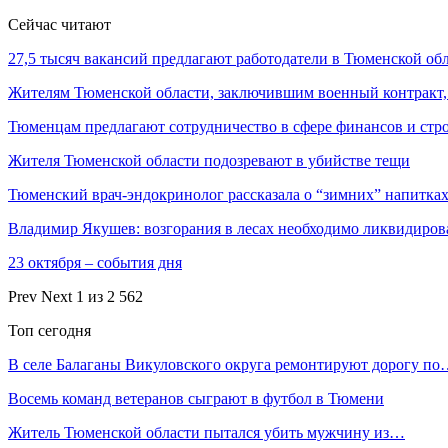
Сейчас читают
27,5 тысяч вакансий предлагают работодатели в Тюменской об
Жителям Тюменской области, заключившим военный контракт
Тюменцам предлагают сотрудничество в сфере финансов и стр
Жителя Тюменской области подозревают в убийстве тещи
Тюменский врач-эндокринолог рассказала о “зимних” напитка
Владимир Якушев: возгорания в лесах необходимо ликвидиро
23 октября – события дня
Prev
Next
1 из 2 562
Топ сегодня
В селе Балаганы Викуловского округа ремонтируют дорогу п
Восемь команд ветеранов сыграют в футбол в Тюмени
Житель Тюменской области пытался убить мужчину из…