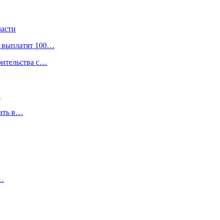
ласти
, выплатят 100…
оительства с…
х
вать в…
о…