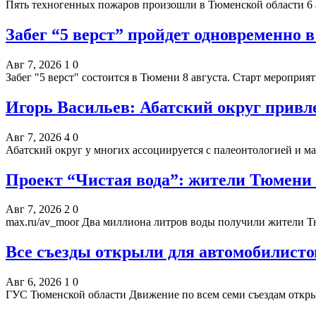
Пять техногенных пожаров произошли в Тюменской области 6
Забег “5 верст” пройдет одновременно 
Авг 7, 2026
1
0
Забег "5 верст" состоится в Тюмени 8 августа. Старт мероприя
Игорь Васильев: Абатский округ привле
Авг 7, 2026
4
0
Абатский округ у многих ассоциируется с палеонтологией и
Проект “Чистая вода”: жители Тюмени
Авг 7, 2026
2
0
max.ru/av_moor Два миллиона литров воды получили жители Т
Все съезды открыли для автомобилисто
Авг 6, 2026
1
0
ГУС Тюменской области Движение по всем семи съездам откры