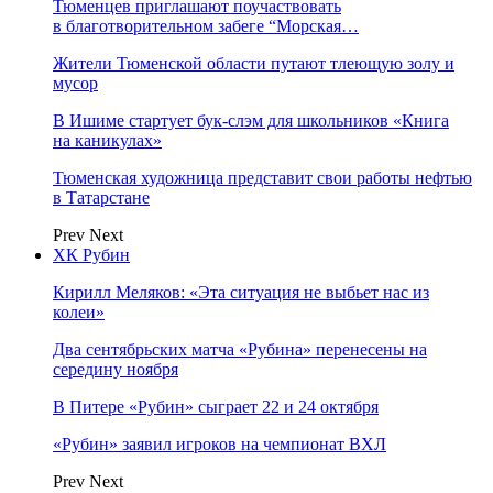
Тюменцев приглашают поучаствовать
в благотворительном забеге “Морская…
Жители Тюменской области путают тлеющую золу и
мусор
В Ишиме стартует бук-слэм для школьников «Книга
на каникулах»
Тюменская художница представит свои работы нефтью
в Татарстане
Prev
Next
ХК Рубин
Кирилл Меляков: «Эта ситуация не выбьет нас из
колеи»
Два сентябрьских матча «Рубина» перенесены на
середину ноября
В Питере «Рубин» сыграет 22 и 24 октября
«Рубин» заявил игроков на чемпионат ВХЛ
Prev
Next