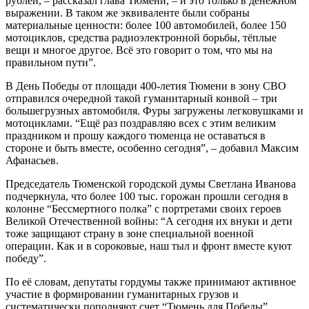
рублей, – рассказал глава Тюмени, – и это только в денежном
выражении. В таком же эквиваленте были собраны
материальные ценности: более 100 автомобилей, более 150
мотоциклов, средства радиоэлектронной борьбы, тёплые
вещи и многое другое. Всё это говорит о том, что мы на
правильном пути”.
В День Победы от площади 400-летия Тюмени в зону СВО
отправился очередной такой гуманитарный конвой – три
большегрузных автомобиля. Фуры загружены легковушками и
мотоциклами. “Ещё раз поздравляю всех с этим великим
праздником и прошу каждого тюменца не оставаться в
стороне и быть вместе, особенно сегодня”, – добавил Максим
Афанасьев.
Председатель Тюменской городской думы Светлана Иванова
подчеркнула, что более 100 тыс. горожан прошли сегодня в
колонне “Бессмертного полка” с портретами своих героев
Великой Отечественной войны: “А сегодня их внуки и дети
тоже защищают страну в зоне специальной военной
операции. Как и в сороковые, наш тыл и фронт вместе куют
победу”.
По её словам, депутаты гордумы также принимают активное
участие в формировании гуманитарных грузов и
систематически пополняют счет “Тюмень для Победы”.