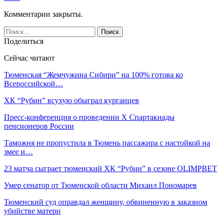
Комментарии закрыты.
Поделиться
Сейчас читают
Тюменская “Жемчужина Сибири” на 100% готова ко
Всероссийской…
ХК “Рубин” всухую обыграл курганцев
Пресс-конференция о проведении X Спартакиады
пенсионеров России
Таможня не пропустила в Тюмень пассажира с настойкой на
змее и…
23 матча сыграет тюменский ХК “Рубин” в сезоне OLIMPBET
Умер сенатор от Тюменской области Михаил Пономарев
Тюменский суд оправдал женщину, обвиненную в заказном
убийстве матери