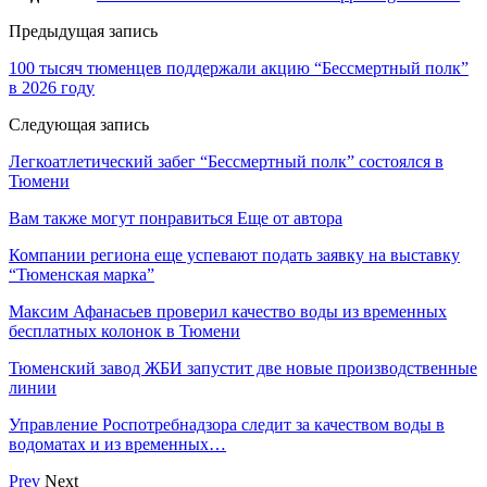
Предыдущая запись
100 тысяч тюменцев поддержали акцию “Бессмертный полк”
в 2026 году
Следующая запись
Легкоатлетический забег “Бессмертный полк” состоялся в
Тюмени
Вам также могут понравиться
Еще от автора
Компании региона еще успевают подать заявку на выставку
“Тюменская марка”
Максим Афанасьев проверил качество воды из временных
бесплатных колонок в Тюмени
Тюменский завод ЖБИ запустит две новые производственные
линии
Управление Роспотребнадзора следит за качеством воды в
водоматах и из временных…
Prev
Next