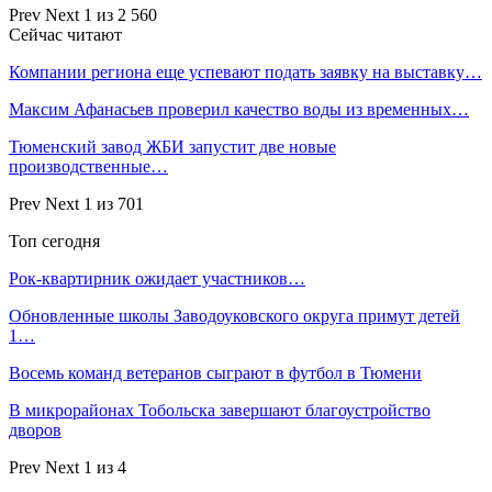
Prev
Next
1 из 2 560
Сейчас читают
Компании региона еще успевают подать заявку на выставку…
Максим Афанасьев проверил качество воды из временных…
Тюменский завод ЖБИ запустит две новые
производственные…
Prev
Next
1 из 701
Топ сегодня
Рок-квартирник ожидает участников…
Обновленные школы Заводоуковского округа примут детей
1…
Восемь команд ветеранов сыграют в футбол в Тюмени
В микрорайонах Тобольска завершают благоустройство
дворов
Prev
Next
1 из 4