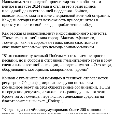
Напомним, что городской проект стартовал в областном
центре в августе 2024 года и стал за это время единой
площадкой для всесторонней поддержки бойцов,
выполняющих задачи в зоне специальной военной операции.
Каждый сегодня имеет возможность присоединиться к
проекту и внести свой вклад в приближение победы.
Как рассказал корреспонденту информационного агентства
“Тюменская линия” глава города Максим Афанасьев,
тюменцы, как и в сороковые годы, вновь сплотились и
оказывают всевозможную помощь воинам-землякам.
“81-ю годовщину великой Победы мы отмечаем не просто
песнями, но и сбором и отправкой гуманитарного груза в зону
специальной военной операции, – подчеркнул он. – Это вещи,
оборудование, мотоциклы, квадроциклы, дроны”.
Конвои с гуманитарной помощью и техникой отправляются
регулярно. Сбор и формирование грузов по заявкам
командиров берут на себя общественные организации, ТОСы
и городские депутаты, а также все неравнодушные жители.
Кроме того, тюменцы перечисляют денежные средства на
благотворительный счет „Победа“,
“За два года на счёте аккумулировано более 200 миллионов