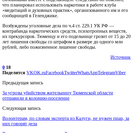
что планировал использовать наркотики в работе клуба
«медитаций и духовных практик», организованного им и его
сообщницей в Геленджике.
Возбуждены уголовные дела по ч.4 ст. 229.1 УК РФ —
контрабанда наркотических средств, психотропных веществ,
их прекурсоров. Тюменцу и его подельнице грозит от 15 до 20
лет лишения свободы со штрафом в размере до одного млн
рублей, либо пожизненное лишение свободы.
Источник
0
18
Поделится
VK
OK.ru
Facebook
Twitter
WhatsApp
Telegram
Viber
Предыдущая запись
За угрозы убийством жительницу Тюменской области
отправили в колонию-поселение
Следующая запись
Волонтерам, по словам эксперта из Калуги, не нужен пиар, за
них говорят дела