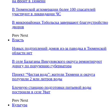
на фронт в Тюмени
В Тюменской агломерации более 100 спасателей
участвуют в ликвидации ЧС
В микрорайонах Тобольска завершают благоустройство
дворов
Prev
Next
Власть
Новых подтоплений домов из-за паводка в Тюменской
области нет
В селе Балаганы Викуловского округа ремонтируют
дорогу по поручению губернатора
Проект “Чистая вода”: жители Тюмени и округа
получили 2 млн литров воды
Блочную станцию подготовки питьевой воды
построили в селе Уват
Prev
Next
Культура