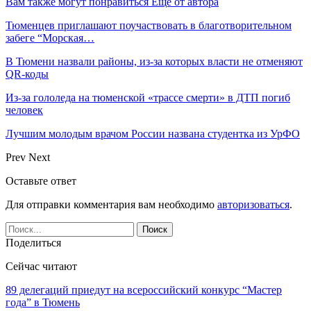
Вам также могут понравиться
Еще от автора
Тюменцев приглашают поучаствовать в благотворительном
забеге “Морская…
В Тюмени назвали районы, из-за которых власти не отменяют
QR-коды
Из-за гололеда на тюменской «трассе смерти» в ДТП погиб
человек
Лучшим молодым врачом России названа студентка из УрФО
Prev
Next
Оставьте ответ
Для отправки комментария вам необходимо
авторизоваться
.
Поделиться
Сейчас читают
89 делегаций приедут на всероссийский конкурс “Мастер
года” в Тюмень