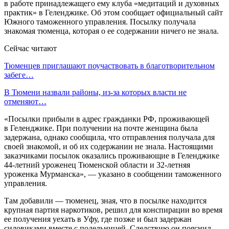
в работе принадлежащего ему клуба «медитаций и духовных
практик» в Геленджике. Об этом сообщает официальный сайт
Южного таможенного управления. Посылку получала
знакомая тюменца, которая о ее содержании ничего не знала.
Сейчас читают
Тюменцев приглашают поучаствовать в благотворительном
забеге…
В Тюмени назвали районы, из-за которых власти не
отменяют…
«Посылки прибыли в адрес гражданки РФ, проживающей
в Геленджике. При получении на почте женщина была
задержана, однако сообщила, что отправления получала для
своей знакомой, и об их содержании не знала. Настоящими
заказчиками посылок оказались проживающие в Геленджике
44-летний уроженец Тюменской области и 32-летняя
уроженка Мурманска», — указано в сообщении таможенного
управления.
Там добавили — тюменец, зная, что в посылке находится
крупная партия наркотиков, решил для конспирации во время
ее получения уехать в Уфу, где позже и был задержан
силовиками вместе с подельницей. Следствию он пояснил,