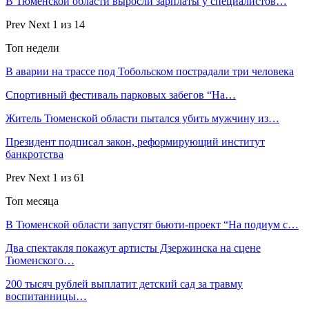
В Тюменской области выросли зарплаты у специалистов…
Prev
Next
1 из 14
Топ недели
В аварии на трассе под Тобольском пострадали три человека
Спортивный фестиваль парковых забегов “На…
Житель Тюменской области пытался убить мужчину из…
Президент подписал закон, реформирующий институт
банкротства
Prev
Next
1 из 61
Топ месяца
В Тюменской области запустят бьюти-проект “На подиум с…
Два спектакля покажут артисты Дзержинска на сцене
Тюменского…
200 тысяч рублей выплатит детский сад за травму
воспитанницы…