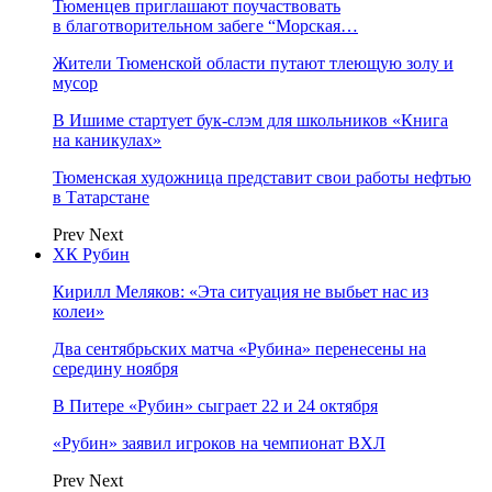
Тюменцев приглашают поучаствовать
в благотворительном забеге “Морская…
Жители Тюменской области путают тлеющую золу и
мусор
В Ишиме стартует бук-слэм для школьников «Книга
на каникулах»
Тюменская художница представит свои работы нефтью
в Татарстане
Prev
Next
ХК Рубин
Кирилл Меляков: «Эта ситуация не выбьет нас из
колеи»
Два сентябрьских матча «Рубина» перенесены на
середину ноября
В Питере «Рубин» сыграет 22 и 24 октября
«Рубин» заявил игроков на чемпионат ВХЛ
Prev
Next