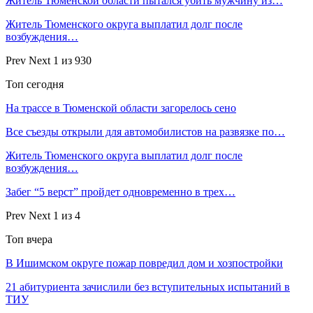
Житель Тюменской области пытался убить мужчину из…
Житель Тюменского округа выплатил долг после
возбуждения…
Prev
Next
1 из 930
Топ сегодня
На трассе в Тюменской области загорелось сено
Все съезды открыли для автомобилистов на развязке по…
Житель Тюменского округа выплатил долг после
возбуждения…
Забег “5 верст” пройдет одновременно в трех…
Prev
Next
1 из 4
Топ вчера
В Ишимском округе пожар повредил дом и хозпостройки
21 абитуриента зачислили без вступительных испытаний в
ТИУ