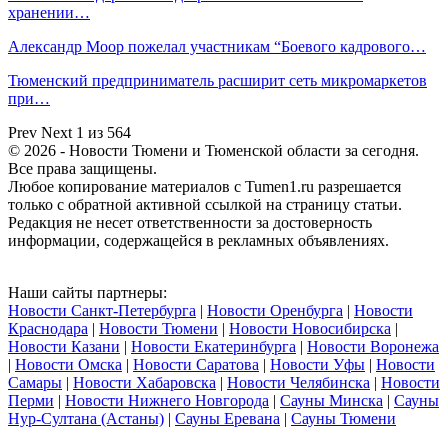
хранении…
Александр Моор пожелал участникам “Боевого кадрового…
Тюменский предприниматель расширит сеть микромаркетов
при…
Prev
Next
1 из 564
© 2026 - Новости Тюмени и Тюменской области за сегодня.
Все права защищены.
Любое копирование материалов с Tumen1.ru разрешается
только с обратной активной ссылкой на страницу статьи.
Редакция не несет ответственности за достоверность
информации, содержащейся в рекламных объявлениях.
Наши сайты партнеры:
Новости Санкт-Петербурга
|
Новости Оренбурга
|
Новости
Краснодара
|
Новости Тюмени
|
Новости Новосибирска
|
Новости Казани
|
Новости Екатеринбурга
|
Новости Воронежа
|
Новости Омска
|
Новости Саратова
|
Новости Уфы
|
Новости
Самары
|
Новости Хабаровска
|
Новости Челябинска
|
Новости
Перми
|
Новости Нижнего Новгорода
|
Сауны Минска
|
Сауны
Нур-Султана (Астаны)
|
Сауны Еревана
|
Сауны Тюмени