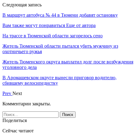
Следующая запись
В маршрут автобуса № 44 в Тюмени добавят остановку
Вам также могут понравиться
Еще от автора
На трассе в Тюменской области загорелось сено
Житель Тюменской области пытался убить мужчину из
охотничьего ружья
Житель Тюменского округа выплатил долг после возбуждения
уголовного дела
В Аромашевском округе вынесли приговор водителю,
сбившему велосипедистку
Prev
Next
Комментарии закрыты.
Поделиться
Сейчас читают