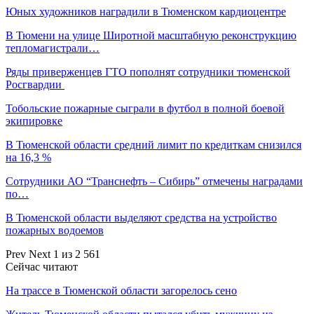
Юных художников наградили в Тюменском кардиоцентре
В Тюмени на улице Широтной масштабную реконструкцию
тепломагистрали…
Ряды приверженцев ГТО пополнят сотрудники тюменской
Росгвардии
Тобольские пожарные сыграли в футбол в полной боевой
экипировке
В Тюменской области средний лимит по кредиткам снизился
на 16,3 %
Сотрудники АО “Транснефть – Сибирь” отмечены наградами
по…
В Тюменской области выделяют средства на устройство
пожарных водоемов
Prev
Next
1 из 2 561
Сейчас читают
На трассе в Тюменской области загорелось сено