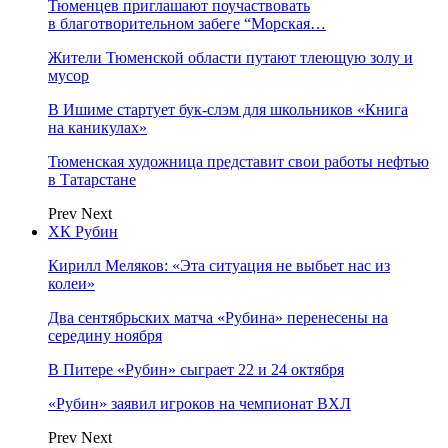
Тюменцев приглашают поучаствовать
в благотворительном забеге “Морская…
Жители Тюменской области путают тлеющую золу и
мусор
В Ишиме стартует бук-слэм для школьников «Книга
на каникулах»
Тюменская художница представит свои работы нефтью
в Татарстане
Prev
Next
ХК Рубин
Кирилл Меляков: «Эта ситуация не выбьет нас из
колеи»
Два сентябрьских матча «Рубина» перенесены на
середину ноября
В Питере «Рубин» сыграет 22 и 24 октября
«Рубин» заявил игроков на чемпионат ВХЛ
Prev
Next