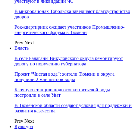
участвуют в ликвидации ЧС
В микрорайонах Тобольска завершают благоустройство
дворов
Рок-квартирник ожидает участников Промышленно-
энергетического форума в Тюмени
Prev
Next
Власть
В селе Балаганы Викуловского округа ремонтируют
дорогу по поручению губернатора
Проект “Чистая вода”: жители Тюмени и округа
получили 2 млн литров воды
Блочную станцию подготовки питьевой воды
построили в селе Уват
В Тюменской области создают условия для поддержки и
развития казачества
Prev
Next
Культура