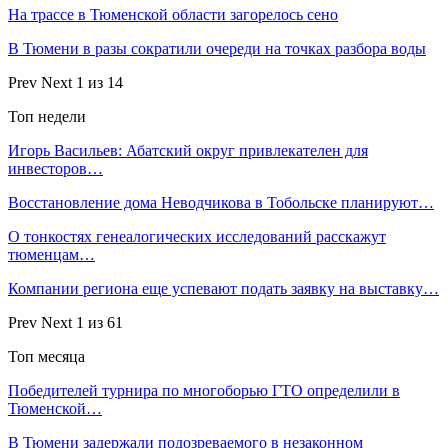
На трассе в Тюменской области загорелось сено
В Тюмени в разы сократили очереди на точках разбора воды
Prev
Next
1 из 14
Топ недели
Игорь Васильев: Абатский округ привлекателен для
инвесторов…
Восстановление дома Неводчикова в Тобольске планируют…
О тонкостях генеалогических исследований расскажут
тюменцам…
Компании региона еще успевают подать заявку на выставку…
Prev
Next
1 из 61
Топ месяца
Победителей турнира по многоборью ГТО определили в
Тюменской…
В Тюмени задержали подозреваемого в незаконном