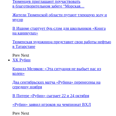
Тюменцев приглашают поучаствовать
в благотворительном забеге “Морская…
Жители Тюменской области путают тлеющую золу и
мусор
В Ишиме стартует бук-слэм для школьников «Книга
на каникулах»
Тюменская художница представит свои работы нефтью
в Татарстане
Prev
Next
ХК Рубин
Кирилл Меляков: «Эта ситуация не выбьет нас из
колеи»
Два сентябрьских матча «Рубина» перенесены на
середину ноября
В Питере «Рубин» сыграет 22 и 24 октября
«Рубин» заявил игроков на чемпионат ВХЛ
Prev
Next