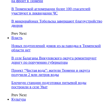
на фронт в Тюмени
В Тюменской агломерации более 100 спасателей
участвуют в ликвидации ЧС
В микрорайонах Тобольска завершают благоустройство
дворов
Prev
Next
Власть
Новых подтоплений домов из-за паводка в Тюменской
области нет
В селе Балаганы Викуловского округа ремонтируют
дорогу по поручению губернатора
Проект “Чистая вода”: жители Тюмени и округа
получили 2 млн литров воды
Блочную станцию подготовки питьевой воды
построили в селе Уват
Prev
Next
Культура