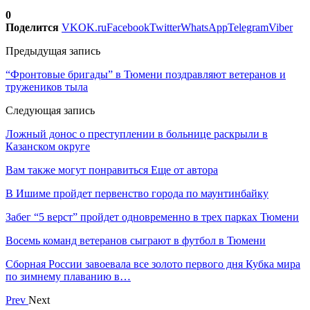
0
Поделится
VK
OK.ru
Facebook
Twitter
WhatsApp
Telegram
Viber
Предыдущая запись
“Фронтовые бригады” в Тюмени поздравляют ветеранов и
тружеников тыла
Следующая запись
Ложный донос о преступлении в больнице раскрыли в
Казанском округе
Вам также могут понравиться
Еще от автора
В Ишиме пройдет первенство города по маунтинбайку
Забег “5 верст” пройдет одновременно в трех парках Тюмени
Восемь команд ветеранов сыграют в футбол в Тюмени
Сборная России завоевала все золото первого дня Кубка мира
по зимнему плаванию в…
Prev
Next