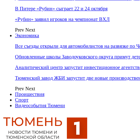
В Питере «Рубин» сыграет 22 и 24 октября
«Рубин» заявил игроков на чемпионат ВХЛ
Prev
Next
Экономика
Все съезды открыли для автомобилистов на развязке по 
Обновленные школы Заводоуковского округа примут дете
Аналитический центр запустит инвестиционное агентст
Тюменский завод ЖБИ запустит две новые производств
Prev
Next
Проишествия
Спорт
Видеособытия Тюмени