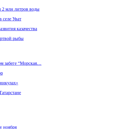
и 2 млн литров воды
 селе Уват
азвития казачества
ёртвой рыбы
ом забеге “Морская…
ор
аникулах»
Татарстане
у ноября