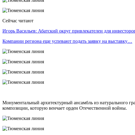
Сейчас читают
Игорь Васильев: Абатский округ привлекателен для инвестор
Компании региона еще успевают подать заявку на выставку…
Монументальный архитектурный ансамбль из натурального гра
композиции, которую венчает орден Отечественной войны.