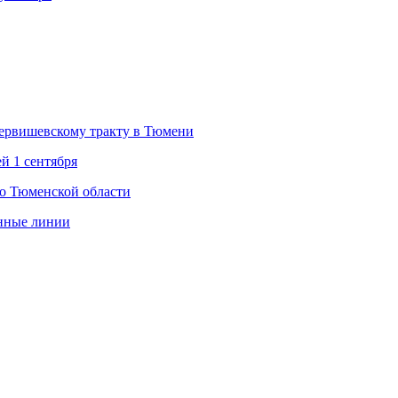
Червишевскому тракту в Тюмени
й 1 сентября
во Тюменской области
енные линии