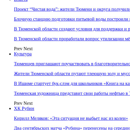
Проект “Чистая вода”: жители Тюмени и округа получил
Блочную станцию подготовки питьевой воды построили в
В Тюменской области создают условия для поддержки и р
В Тюменской области проработали вопрос утилизации м
Prev
Next
Культура
Тюменцев приглашают поучаствовать в благотворительн
Жители Тюменской области путают тлеющую золу и мус
В Ишиме стартует бук-слэм для школьников «Книга на к
Тюменская художница представит свои работы нефтью в 
Prev
Next
ХК Рубин
Кирилл Меляков: «Эта ситуация не выбьет нас из колеи»
Два сентябрьских матча «Рубина» перенесены на середин