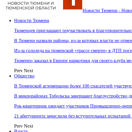
Новости Тюмени - Ново
Новости Тюмени
Тюменцев приглашают поучаствовать в благотворительн
В Тюмени назвали районы, из-за которых власти не отм
Из-за гололеда на тюменской «трассе смерти» в ДТП пог
Тюменец заказал в Европе наркотики для своего клуба 
Prev
Next
Общество
В Тюменской агломерации более 100 спасателей участву
В микрорайонах Тобольска завершают благоустройство д
Рок-квартирник ожидает участников Промышленно-энер
21 абитуриента зачислили без вступительных испытаний
Prev
Next
Власть