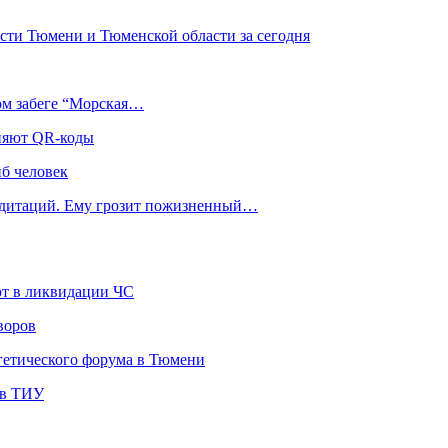
сти Тюмени и Тюменской области за сегодня
ом забеге “Морская…
еняют QR-коды
иб человек
медитаций. Ему грозит пожизненный…
ют в ликвидации ЧС
воров
гетического форума в Тюмени
 в ТИУ