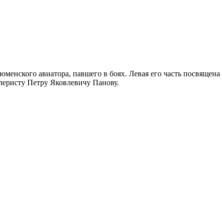
юменского авиатора, павшего в боях. Левая его часть посвящен
леристу Петру Яковлевичу Панову.