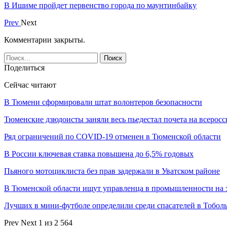
В Ишиме пройдет первенство города по маунтинбайку
Prev
Next
Комментарии закрыты.
Поделиться
Сейчас читают
В Тюмени сформировали штат волонтеров безопасности
Тюменские дзюдоисты заняли весь пьедестал почета на всеро
Ряд ограничений по COVID-19 отменен в Тюменской области
В России ключевая ставка повышена до 6,5% годовых
Пьяного мотоциклиста без прав задержали в Уватском районе
В Тюменской области ищут управленца в промышленности на 
Лучших в мини-футболе определили среди спасателей в Тобол
Prev
Next
1 из 2 564