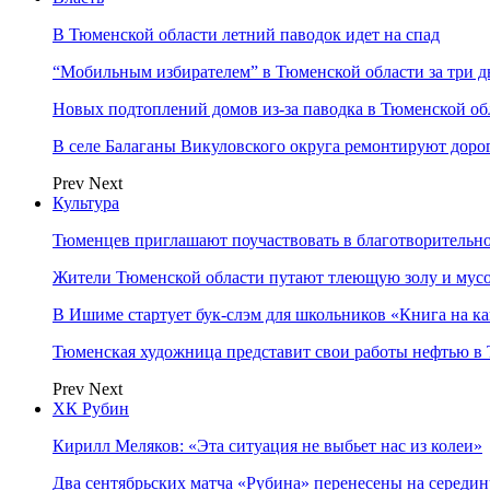
В Тюменской области летний паводок идет на спад
“Мобильным избирателем” в Тюменской области за три 
Новых подтоплений домов из-за паводка в Тюменской об
В селе Балаганы Викуловского округа ремонтируют доро
Prev
Next
Культура
Тюменцев приглашают поучаствовать в благотворительн
Жители Тюменской области путают тлеющую золу и мус
В Ишиме стартует бук-слэм для школьников «Книга на к
Тюменская художница представит свои работы нефтью в 
Prev
Next
ХК Рубин
Кирилл Меляков: «Эта ситуация не выбьет нас из колеи»
Два сентябрьских матча «Рубина» перенесены на середин