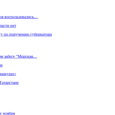
дня воспользовались…
ласти нет
гу по поручению губернатора
ом забеге “Морская…
ор
аникулах»
Татарстане
у ноября