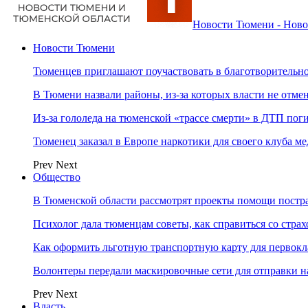
Новости Тюмени - Ново
Новости Тюмени
Тюменцев приглашают поучаствовать в благотворительн
В Тюмени назвали районы, из-за которых власти не отм
Из-за гололеда на тюменской «трассе смерти» в ДТП пог
Тюменец заказал в Европе наркотики для своего клуба 
Prev
Next
Общество
В Тюменской области рассмотрят проекты помощи постр
Психолог дала тюменцам советы, как справиться со страх
Как оформить льготную транспортную карту для первок
Волонтеры передали маскировочные сети для отправки н
Prev
Next
Власть