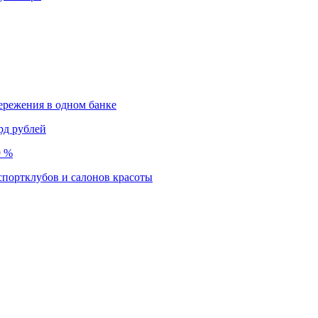
ережения в одном банке
рд рублей
9 %
спортклубов и салонов красоты