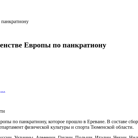
о панкратиону
венстве Европы по панкратиону
а,…
опы по панкратиону, которое прошло в Ереване. В составе сбор
департамент физической культуры и спорта Тюменской области.
оруссии, Украины, Армении, Грузии, Польши, Италии, Чехии, Н