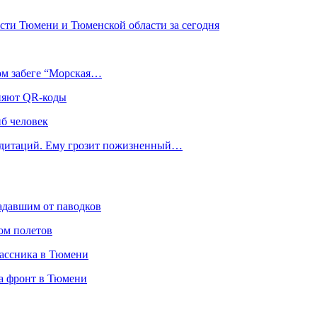
сти Тюмени и Тюменской области за сегодня
ом забеге “Морская…
еняют QR-коды
иб человек
медитаций. Ему грозит пожизненный…
адавшим от паводков
ом полетов
лассника в Тюмени
а фронт в Тюмени