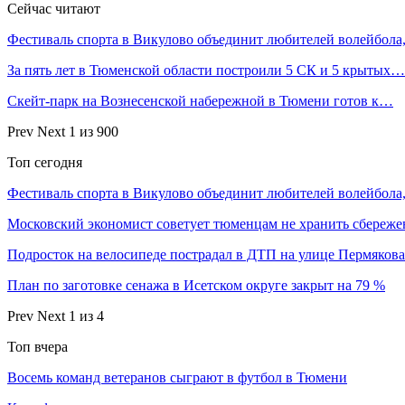
Сейчас читают
Фестиваль спорта в Викулово объединит любителей волейбол
За пять лет в Тюменской области построили 5 СК и 5 крытых…
Скейт-парк на Вознесенской набережной в Тюмени готов к…
Prev
Next
1 из 900
Топ сегодня
Фестиваль спорта в Викулово объединит любителей волейбол
Московский экономист советует тюменцам не хранить сбереж
Подросток на велосипеде пострадал в ДТП на улице Пермяков
План по заготовке сенажа в Исетском округе закрыт на 79 %
Prev
Next
1 из 4
Топ вчера
Восемь команд ветеранов сыграют в футбол в Тюмени