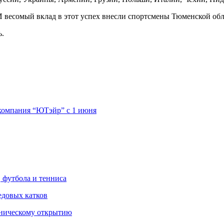
И весомый вклад в этот успех внесли спортсмены Тюменской обл
ь.
акомпания “ЮТэйр” с 1 июня
 футбола и тенниса
едовых катков
хническому открытию