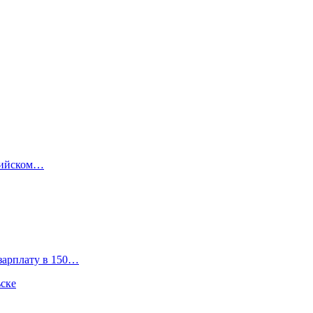
ссийском…
зарплату в 150…
ьске