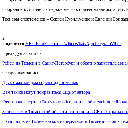
Сборная России заняла первое место в общекомандном зачёте. 
Тренеры спортсменов – Сергей Курильченко и Евгений Бондар
2
Поделится
VK
OK.ru
Facebook
Twitter
WhatsApp
Telegram
Viber
Предыдущая запись
Рейсы из Тюмени в Санкт-Петербург и обратно запустила ави
Следующая запись
Двухэтажный дом горел под Тюменью
Вам также могут понравиться
Еще от автора
Фестиваль спорта в Викулово объединит любителей волейбола,
За пять лет в Тюменской области построили 5 СК и 5 крытых л
Скейт-парк на Вознесенской набережной в Тюмени готов к те