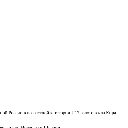
ной России в возрастной категории U17 золото взяла Кира
идерландов, Молдовы и Швеции.