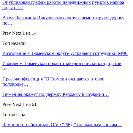
Опубликован график работы передвижных пунктов набора
воды на…
В селе Балаганы Викуловского округа ремонтируют дорогу
по…
Prev
Next
1 из 14
Топ недели
Возгорание в Тюменском округе устраняют сотрудники МЧС
Избирком Тюменской области заверил списки кандидатов
от…
Пресс-конференция “В Тюмени ожидается второе
половодье…
Тюменцы окажут поддержку Кузбассу в создании…
Prev
Next
1 из 61
Топ месяца
Чемпионат работников ОАО “РЖД” по лыжным гонкам…