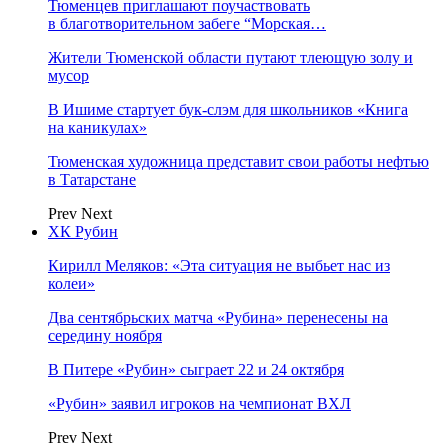
Тюменцев приглашают поучаствовать
в благотворительном забеге “Морская…
Жители Тюменской области путают тлеющую золу и
мусор
В Ишиме стартует бук-слэм для школьников «Книга
на каникулах»
Тюменская художница представит свои работы нефтью
в Татарстане
Prev
Next
ХК Рубин
Кирилл Меляков: «Эта ситуация не выбьет нас из
колеи»
Два сентябрьских матча «Рубина» перенесены на
середину ноября
В Питере «Рубин» сыграет 22 и 24 октября
«Рубин» заявил игроков на чемпионат ВХЛ
Prev
Next