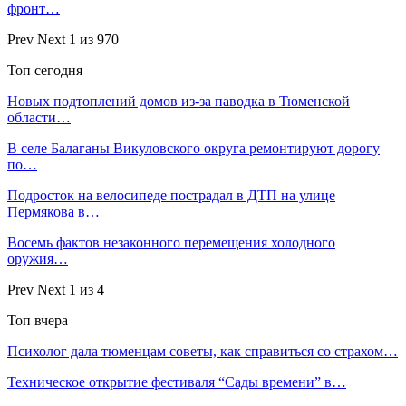
фронт…
Prev
Next
1 из 970
Топ сегодня
Новых подтоплений домов из-за паводка в Тюменской
области…
В селе Балаганы Викуловского округа ремонтируют дорогу
по…
Подросток на велосипеде пострадал в ДТП на улице
Пермякова в…
Восемь фактов незаконного перемещения холодного
оружия…
Prev
Next
1 из 4
Топ вчера
Психолог дала тюменцам советы, как справиться со страхом…
Техническое открытие фестиваля “Сады времени” в…