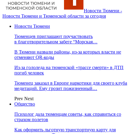
Новости Тюмени -
Новости Тюмени и Тюменской области за сегодня
Новости Тюмени
Тюменцев приглашают поучаствовать
в благотворительном забеге “Морская…
В Тюмени назвали районы, из-за которых власти не
отменяют QR-коды
Из-за гололеда на тюменской «трассе смерти» в ДТП
погиб человек
Тюменец заказал в Европе наркотики для своего клуба
медитаций. Ему грозит пожизненный…
Prev
Next
Общество
Психолог дала тюменцам советы, как справиться со
страхом полетов
Как оформить льготную транспортную карту для