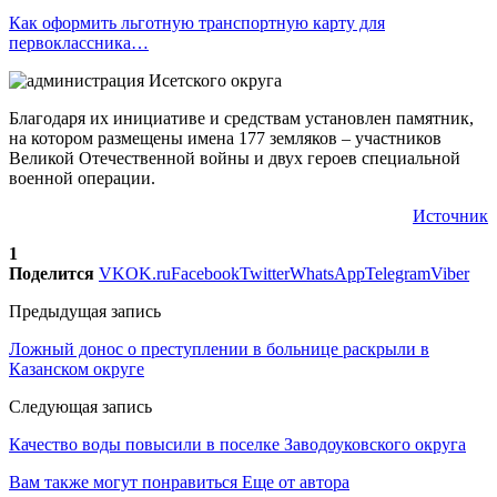
Как оформить льготную транспортную карту для
первоклассника…
Благодаря их инициативе и средствам установлен памятник,
на котором размещены имена 177 земляков – участников
Великой Отечественной войны и двух героев специальной
военной операции.
Источник
1
Поделится
VK
OK.ru
Facebook
Twitter
WhatsApp
Telegram
Viber
Предыдущая запись
Ложный донос о преступлении в больнице раскрыли в
Казанском округе
Следующая запись
Качество воды повысили в поселке Заводоуковского округа
Вам также могут понравиться
Еще от автора