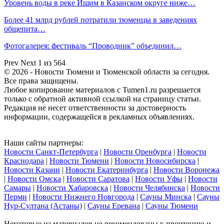
Уровень воды в реке Ишим в Казанском округе ниже…
Более 41 млрд рублей потратили тюменцы в заведениях
общепита…
Фотогалерея: фестиваль “Проводник” объединил…
Prev
Next
1 из 564
© 2026 - Новости Тюмени и Тюменской области за сегодня.
Все права защищены.
Любое копирование материалов с Tumen1.ru разрешается
только с обратной активной ссылкой на страницу статьи.
Редакция не несет ответственности за достоверность
информации, содержащейся в рекламных объявлениях.
Наши сайты партнеры:
Новости Санкт-Петербурга
|
Новости Оренбурга
|
Новости
Краснодара
|
Новости Тюмени
|
Новости Новосибирска
|
Новости Казани
|
Новости Екатеринбурга
|
Новости Воронежа
|
Новости Омска
|
Новости Саратова
|
Новости Уфы
|
Новости
Самары
|
Новости Хабаровска
|
Новости Челябинска
|
Новости
Перми
|
Новости Нижнего Новгорода
|
Сауны Минска
|
Сауны
Нур-Султана (Астаны)
|
Сауны Еревана
|
Сауны Тюмени
Некоторые из материалов не рекомендованы к прочтению и