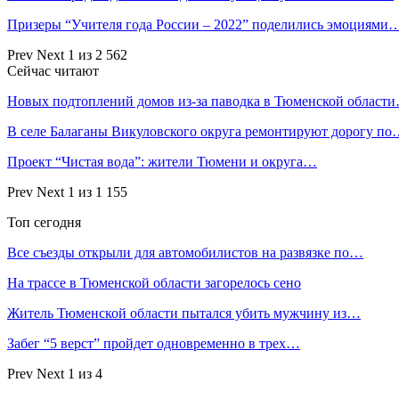
Призеры “Учителя года России – 2022” поделились эмоциями
Prev
Next
1 из 2 562
Сейчас читают
Новых подтоплений домов из-за паводка в Тюменской област
В селе Балаганы Викуловского округа ремонтируют дорогу п
Проект “Чистая вода”: жители Тюмени и округа…
Prev
Next
1 из 1 155
Топ сегодня
Все съезды открыли для автомобилистов на развязке по…
На трассе в Тюменской области загорелось сено
Житель Тюменской области пытался убить мужчину из…
Забег “5 верст” пройдет одновременно в трех…
Prev
Next
1 из 4