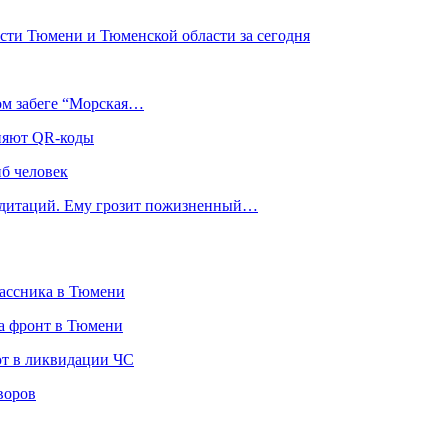
сти Тюмени и Тюменской области за сегодня
ом забеге “Морская…
еняют QR-коды
иб человек
медитаций. Ему грозит пожизненный…
лассника в Тюмени
а фронт в Тюмени
ют в ликвидации ЧС
воров