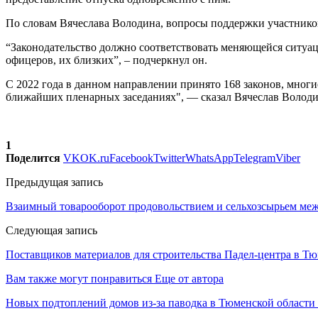
По словам Вячеслава Володина, вопросы поддержки участнико
“Законодательство должно соответствовать меняющейся ситуац
офицеров, их близких”, – подчеркнул он.
С 2022 года в данном направлении принято 168 законов, мног
ближайших пленарных заседаниях", — сказал Вячеслав Володи
1
Поделится
VK
OK.ru
Facebook
Twitter
WhatsApp
Telegram
Viber
Предыдущая запись
Взаимный товарооборот продовольствием и сельхозсырьем меж
Следующая запись
Поставщиков материалов для строительства Падел-центра в Тю
Вам также могут понравиться
Еще от автора
Новых подтоплений домов из-за паводка в Тюменской области