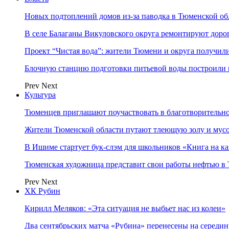
Новых подтоплений домов из-за паводка в Тюменской об
В селе Балаганы Викуловского округа ремонтируют доро
Проект “Чистая вода”: жители Тюмени и округа получил
Блочную станцию подготовки питьевой воды построили в
Prev
Next
Культура
Тюменцев приглашают поучаствовать в благотворительн
Жители Тюменской области путают тлеющую золу и мус
В Ишиме стартует бук-слэм для школьников «Книга на к
Тюменская художница представит свои работы нефтью в 
Prev
Next
ХК Рубин
Кирилл Меляков: «Эта ситуация не выбьет нас из колеи»
Два сентябрьских матча «Рубина» перенесены на середин