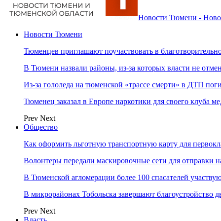
Новости Тюмени - Ново
Новости Тюмени
Тюменцев приглашают поучаствовать в благотворительн
В Тюмени назвали районы, из-за которых власти не отм
Из-за гололеда на тюменской «трассе смерти» в ДТП пог
Тюменец заказал в Европе наркотики для своего клуба 
Prev
Next
Общество
Как оформить льготную транспортную карту для первок
Волонтеры передали маскировочные сети для отправки н
В Тюменской агломерации более 100 спасателей участву
В микрорайонах Тобольска завершают благоустройство д
Prev
Next
Власть