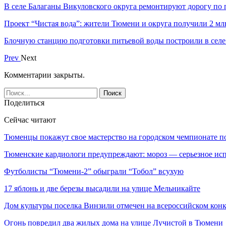
В селе Балаганы Викуловского округа ремонтируют дорогу по
Проект “Чистая вода”: жители Тюмени и округа получили 2 мл
Блочную станцию подготовки питьевой воды построили в селе
Prev
Next
Комментарии закрыты.
Поделиться
Сейчас читают
Тюменцы покажут свое мастерство на городском чемпионате п
Тюменские кардиологи предупреждают: мороз — серьезное и
Футболисты “Тюмени-2” обыграли “Тобол” всухую
17 яблонь и две березы высадили на улице Мельникайте
Дом культуры поселка Винзили отмечен на всероссийском кон
Огонь повредил два жилых дома на улице Лучистой в Тюмени