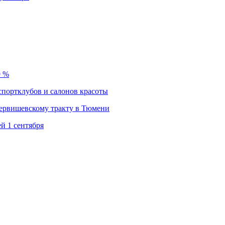
9 %
спортклубов и салонов красоты
Червишевскому тракту в Тюмени
й 1 сентября