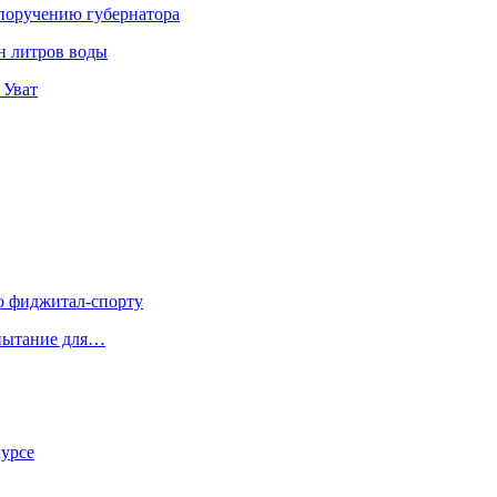
 поручению губернатора
н литров воды
 Уват
о фиджитал-спорту
спытание для…
курсе