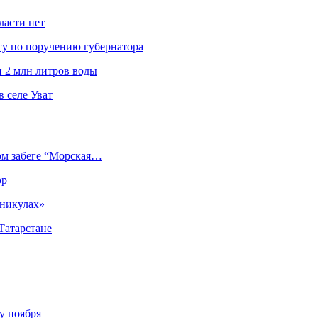
ласти нет
гу по поручению губернатора
и 2 млн литров воды
 селе Уват
ом забеге “Морская…
ор
аникулах»
Татарстане
у ноября