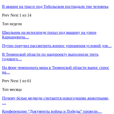
В аварии на трассе под Тобольском пострадали три человека
Prev
Next
1 из 14
Топ недели
Школьник на велосипеде попал под машину на улице
Карнацевича…
Путин поручил рассмотреть вопрос упрощения условий для…
В Тюменской области по нацпроекту выполнили треть
годового…
На фоне чемпионата мира в Тюменской области вырос спрос
на…
Prev
Next
1 из 61
Топ месяца
Почему белые медведи считаются новогодними животными,
…
Конференцию “Документы войны и Победы” провели…