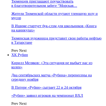
Тюменцев приглашают поучаствовать
в благотворительном забеге “Морская…
Жители Тюменской области путают тлеющую золу и
мусор
В Ишиме стартует бук-слэм для школьников «Книга
на каникулах»
Тюменская художница представит свои работы нефтью
в Татарстане
Prev
Next
ХК Рубин
Кирилл Меляков: «Эта ситуация не выбьет нас из
колеи»
Два сентябрьских матча «Рубина» перенесены на
середину ноября
В Питере «Рубин» сыграет 22 и 24 октября
«Рубин» заявил игроков на чемпионат ВХЛ
Prev
Next