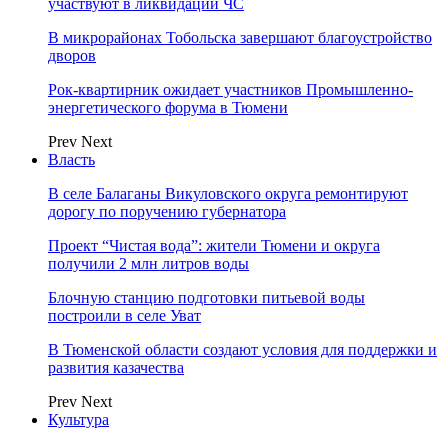
участвуют в ликвидации ЧС
В микрорайонах Тобольска завершают благоустройство
дворов
Рок-квартирник ожидает участников Промышленно-
энергетического форума в Тюмени
Prev
Next
Власть
В селе Балаганы Викуловского округа ремонтируют
дорогу по поручению губернатора
Проект “Чистая вода”: жители Тюмени и округа
получили 2 млн литров воды
Блочную станцию подготовки питьевой воды
построили в селе Уват
В Тюменской области создают условия для поддержки и
развития казачества
Prev
Next
Культура