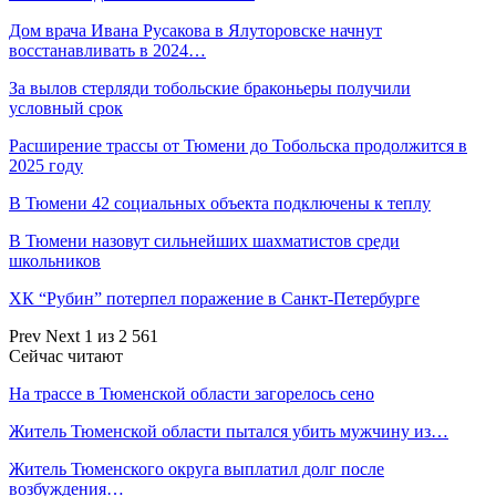
Дом врача Ивана Русакова в Ялуторовске начнут
восстанавливать в 2024…
За вылов стерляди тобольские браконьеры получили
условный срок
Расширение трассы от Тюмени до Тобольска продолжится в
2025 году
В Тюмени 42 социальных объекта подключены к теплу
В Тюмени назовут сильнейших шахматистов среди
школьников
ХК “Рубин” потерпел поражение в Санкт-Петербурге
Prev
Next
1 из 2 561
Сейчас читают
На трассе в Тюменской области загорелось сено
Житель Тюменской области пытался убить мужчину из…
Житель Тюменского округа выплатил долг после
возбуждения…