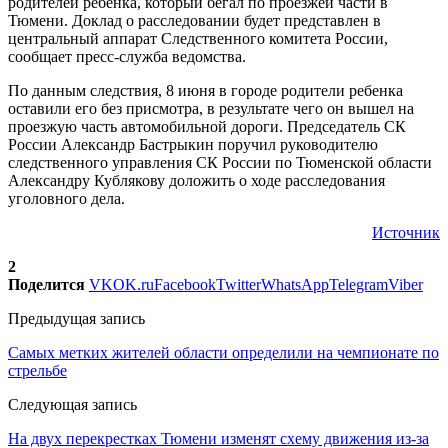
родителей ребенка, который бегал по проезжей части в
Тюмени. Доклад о расследовании будет представлен в
центральный аппарат Следственного комитета России,
сообщает пресс-служба ведомства.
По данным следствия, 8 июня в городе родители ребенка
оставили его без присмотра, в результате чего он вышел на
проезжую часть автомобильной дороги. Председатель СК
России Александр Бастрыкин поручил руководителю
следственного управления СК России по Тюменской области
Александру Кублякову доложить о ходе расследования
уголовного дела.
Источник
2
Поделится
VK
OK.ru
Facebook
Twitter
WhatsApp
Telegram
Viber
Предыдущая запись
Самых метких жителей области определили на чемпионате по
стрельбе
Следующая запись
На двух перекрестках Тюмени изменят схему движения из-за