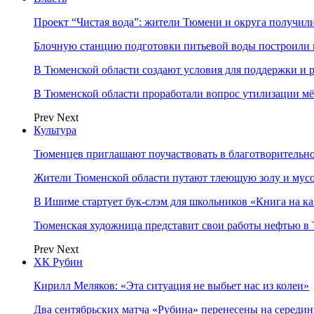
Проект “Чистая вода”: жители Тюмени и округа получил
Блочную станцию подготовки питьевой воды построили в
В Тюменской области создают условия для поддержки и р
В Тюменской области проработали вопрос утилизации м
Prev
Next
Культура
Тюменцев приглашают поучаствовать в благотворительн
Жители Тюменской области путают тлеющую золу и мус
В Ишиме стартует бук-слэм для школьников «Книга на к
Тюменская художница представит свои работы нефтью в 
Prev
Next
ХК Рубин
Кирилл Меляков: «Эта ситуация не выбьет нас из колеи»
Два сентябрьских матча «Рубина» перенесены на середин