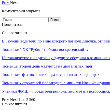
Prev
Next
Комментарии закрыты.
Поделиться
Сейчас читают
В Тюмени водителя, по вине которого погибла девочка, отпра
Тюменский ХК “Рубин” победил воскресенский…
Наставничество и педагогику будущего обсудили в рамках ко
Тюменцы второй день жалуются на дым и запах гари
Тюменские фехтовальщики сразятся на шпагах и рапирах
Тюменских строителей поблагодарил министр Ирек Файзулли
Ученики ФМШ – победители регионального этапа всероссийс
Prev
Next
1 из 2 560
Сейчас читают