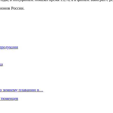
гионов России.
 продукции
ка
 по зимнему плаванию в…
я тюменцев