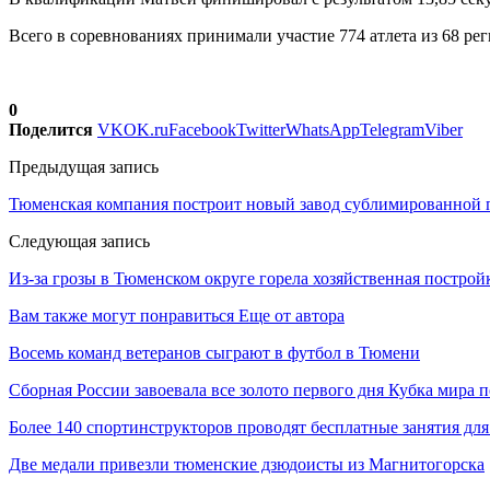
Всего в соревнованиях принимали участие 774 атлета из 68 ре
0
Поделится
VK
OK.ru
Facebook
Twitter
WhatsApp
Telegram
Viber
Предыдущая запись
Тюменская компания построит новый завод сублимированной
Следующая запись
Из-за грозы в Тюменском округе горела хозяйственная построй
Вам также могут понравиться
Еще от автора
Восемь команд ветеранов сыграют в футбол в Тюмени
Сборная России завоевала все золото первого дня Кубка мира
Более 140 спортинструкторов проводят бесплатные занятия дл
Две медали привезли тюменские дзюдоисты из Магнитогорска