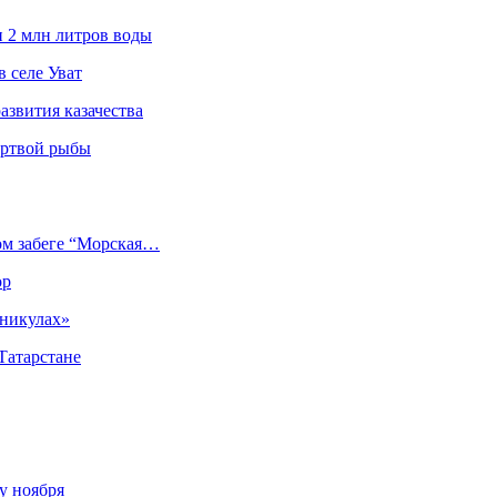
и 2 млн литров воды
 селе Уват
азвития казачества
ёртвой рыбы
ом забеге “Морская…
ор
аникулах»
Татарстане
у ноября