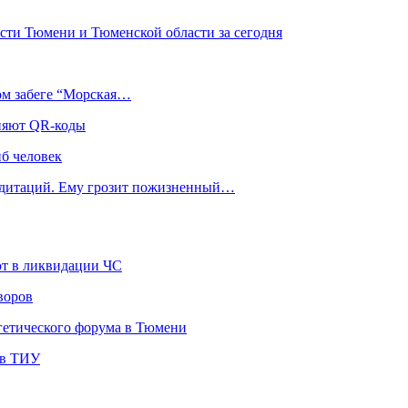
сти Тюмени и Тюменской области за сегодня
ом забеге “Морская…
еняют QR-коды
иб человек
медитаций. Ему грозит пожизненный…
ют в ликвидации ЧС
воров
гетического форума в Тюмени
 в ТИУ