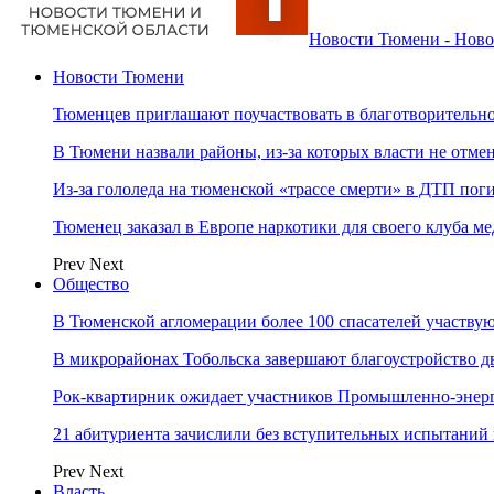
Новости Тюмени - Ново
Новости Тюмени
Тюменцев приглашают поучаствовать в благотворительн
В Тюмени назвали районы, из-за которых власти не отм
Из-за гололеда на тюменской «трассе смерти» в ДТП пог
Тюменец заказал в Европе наркотики для своего клуба 
Prev
Next
Общество
В Тюменской агломерации более 100 спасателей участву
В микрорайонах Тобольска завершают благоустройство д
Рок-квартирник ожидает участников Промышленно-энер
21 абитуриента зачислили без вступительных испытаний
Prev
Next
Власть