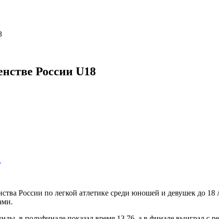
8
енстве России U18
…
ства России по легкой атлетике среди юношей и девушек до 18 
ами.
ды, в полуфинале показал время 13,76, а в финале выиграл с рез