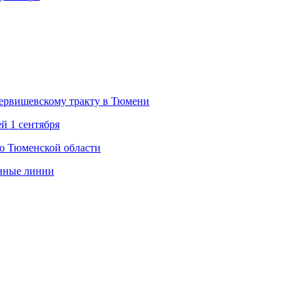
Червишевскому тракту в Тюмени
й 1 сентября
во Тюменской области
енные линии