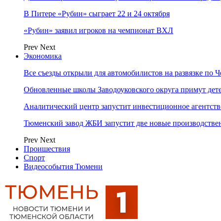
В Питере «Рубин» сыграет 22 и 24 октября
«Рубин» заявил игроков на чемпионат ВХЛ
Prev
Next
Экономика
Все съезды открыли для автомобилистов на развязке по 
Обновленные школы Заводоуковского округа примут дете
Аналитический центр запустит инвестиционное агентст
Тюменский завод ЖБИ запустит две новые производств
Prev
Next
Проишествия
Спорт
Видеособытия Тюмени