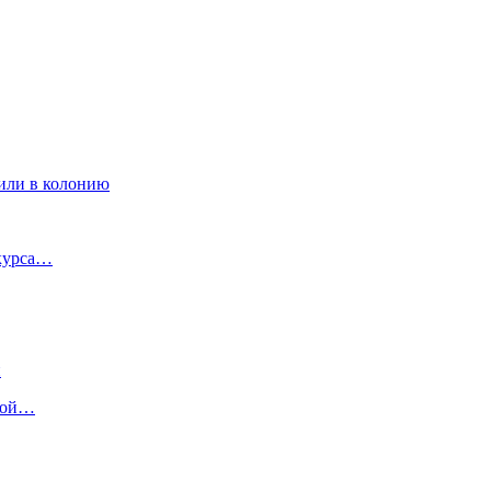
вили в колонию
нкурса…
н
кой…