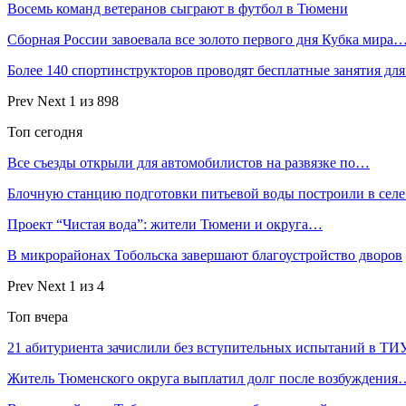
Восемь команд ветеранов сыграют в футбол в Тюмени
Сборная России завоевала все золото первого дня Кубка мира
Более 140 спортинструкторов проводят бесплатные занятия дл
Prev
Next
1 из 898
Топ сегодня
Все съезды открыли для автомобилистов на развязке по…
Блочную станцию подготовки питьевой воды построили в сел
Проект “Чистая вода”: жители Тюмени и округа…
В микрорайонах Тобольска завершают благоустройство дворов
Prev
Next
1 из 4
Топ вчера
21 абитуриента зачислили без вступительных испытаний в ТИ
Житель Тюменского округа выплатил долг после возбуждения