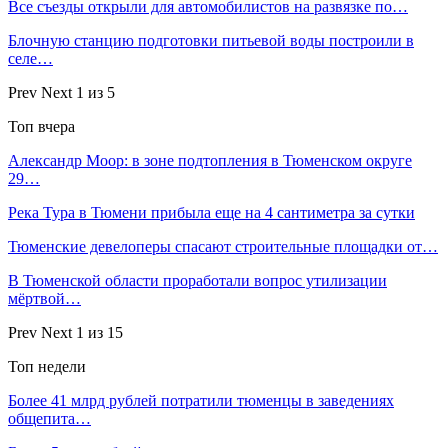
Все съезды открыли для автомобилистов на развязке по…
Блочную станцию подготовки питьевой воды построили в
селе…
Prev
Next
1 из 5
Топ вчера
Александр Моор: в зоне подтопления в Тюменском округе
29…
Река Тура в Тюмени прибыла еще на 4 сантиметра за сутки
Тюменские девелоперы спасают строительные площадки от…
В Тюменской области проработали вопрос утилизации
мёртвой…
Prev
Next
1 из 15
Топ недели
Более 41 млрд рублей потратили тюменцы в заведениях
общепита…