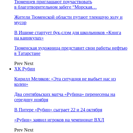
Тюменцев приглашают поучаствовать
в благотворительном забеге “Морская…
Жители Тюменской области путают тлеющую золу и
мусор
В Ишиме стартует бук-слэм для школьников «Книга
на каникулах»
Тюменская художница представит свои работы нефтью
в Татарстане
Prev
Next
ХК Рубин
Кирилл Меляков: «Эта ситуация не выбьет нас из
колеи»
Два сентябрьских матча «Рубина» перенесены на
середину ноября
В Питере «Рубин» сыграет 22 и 24 октября
«Рубин» заявил игроков на чемпионат ВХЛ
Prev
Next