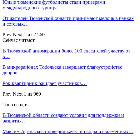
Юные тюменские футболисты стали призерами
международного турнира
От жителей Тюменской области принимают мелочь в банках
и сетевых…
Prev
Next
1 из 2 560
Сейчас читают
В Тюменской агломерации более 100 спасателей участвуют
в…
В микрорайонах Тобольска завершают благоустройство
дворов
Рок-квартирник ожидает участников…
Prev
Next
1 из 969
Топ сегодня
В Тюменской области создают условия для поддержки и
развития…
Максим Афанасьев проверил качество воды из временных…