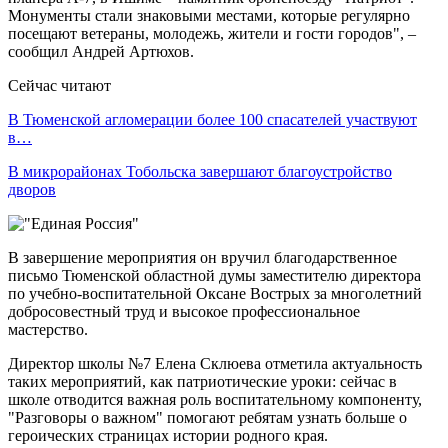
Монументы стали знаковыми местами, которые регулярно
посещают ветераны, молодежь, жители и гости городов", –
сообщил Андрей Артюхов.
Сейчас читают
В Тюменской агломерации более 100 спасателей участвуют
в…
В микрорайонах Тобольска завершают благоустройство
дворов
В завершение мероприятия он вручил благодарственное
письмо Тюменской областной думы заместителю директора
по учебно-воспитательной Оксане Вострых за многолетний
добросовестный труд и высокое профессиональное
мастерство.
Директор школы №7 Елена Склюева отметила актуальность
таких мероприятий, как патриотические уроки: сейчас в
школе отводится важная роль воспитательному компоненту,
"Разговоры о важном" помогают ребятам узнать больше о
героических страницах истории родного края.