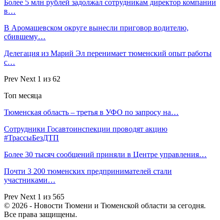
Более 5 млн рублей задолжал сотрудникам директор компании
в…
В Аромашевском округе вынесли приговор водителю,
сбившему…
Делегация из Марий Эл перенимает тюменский опыт работы
с…
Prev
Next
1 из 62
Топ месяца
Тюменская область – третья в УФО по запросу на…
Сотрудники Госавтоинспекции проводят акцию
#ТрассыБезДТП
Более 30 тысяч сообщений приняли в Центре управления…
Почти 3 200 тюменских предпринимателей стали
участниками…
Prev
Next
1 из 565
© 2026 - Новости Тюмени и Тюменской области за сегодня.
Все права защищены.