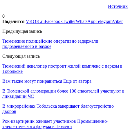
Источник
0
Поделится
VK
OK.ru
Facebook
Twitter
WhatsApp
Telegram
Viber
Предыдущая запись
Тюменские полицейские оперативно задержали
подозреваемого в разбое
Следующая запись
Тюменский девелопер построит жилой комплекс с парком в
Тобольске
Вам также могут понравиться
Еще от автора
В Тюменской агломерации более 100 спасателей участвуют в
ликвидации ЧС
В микрорайонах Тобольска завершают благоустройство
дворов
Рок-квартирник ожидает участников Промышленно-
энергетического форума в Тюмени