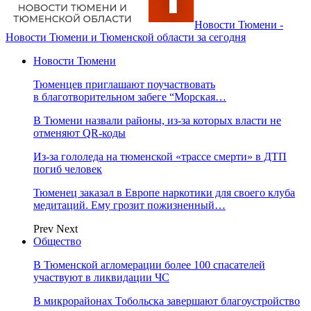
Новости Тюмени -
Новости Тюмени и Тюменской области за сегодня
Новости Тюмени
Тюменцев приглашают поучаствовать
в благотворительном забеге “Морская…
В Тюмени назвали районы, из-за которых власти не
отменяют QR-коды
Из-за гололеда на тюменской «трассе смерти» в ДТП
погиб человек
Тюменец заказал в Европе наркотики для своего клуба
медитаций. Ему грозит пожизненный…
Prev
Next
Общество
В Тюменской агломерации более 100 спасателей
участвуют в ликвидации ЧС
В микрорайонах Тобольска завершают благоустройство