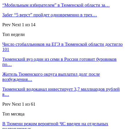
“Мобильным избирателем” в Тюменской области за…
Забег “5 верст” пройдет одновременно в трех…
Prev
Next
1 из 14
Топ недели
Число стобалльников на ЕГЭ в Тюменской области достигло
101
Тюменский вуз один из семи в России готовит буровиков
по…
Житель Тюменского округа выплатил долг после
возбуждения…
Тюменский водоканал инвестирует 3,7 миллиардов рублей
в…
Prev
Next
1 из 61
Топ месяца
В Тюмени режим вероятной ЧС введен на отдельных
подтопляемых…