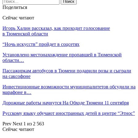
Поделиться
Сейчас читают
Игорь Халин рассказал, как проходит голосование
в Тюменской области
“Ночь искусств” пройдет в соцсетях
Установлено местонахождение пропавшей в Тюменской
области…
Пассажиркам автобусов в Тюмени подарили розы и сыграли
на саксофоне
Инвестиционные возможности муниципалитетов обсудили на
марафоне в…
Дорожные работы начнутся На Обходе Тюмени 11 сентября
Русскому языку обучают иностранных детей в центре “Этнос”
Prev
Next
1 из 2 563
Сейчас читают