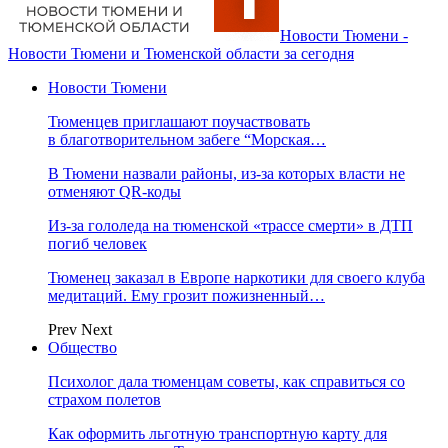
Новости Тюмени -
Новости Тюмени и Тюменской области за сегодня
Новости Тюмени
Тюменцев приглашают поучаствовать
в благотворительном забеге “Морская…
В Тюмени назвали районы, из-за которых власти не
отменяют QR-коды
Из-за гололеда на тюменской «трассе смерти» в ДТП
погиб человек
Тюменец заказал в Европе наркотики для своего клуба
медитаций. Ему грозит пожизненный…
Prev
Next
Общество
Психолог дала тюменцам советы, как справиться со
страхом полетов
Как оформить льготную транспортную карту для