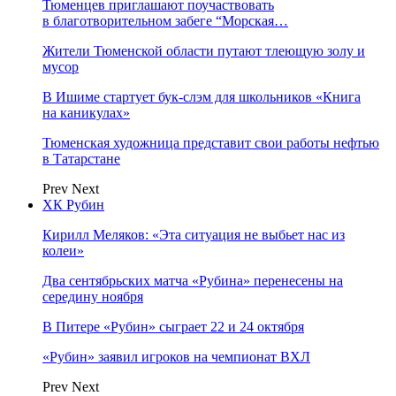
Тюменцев приглашают поучаствовать
в благотворительном забеге “Морская…
Жители Тюменской области путают тлеющую золу и
мусор
В Ишиме стартует бук-слэм для школьников «Книга
на каникулах»
Тюменская художница представит свои работы нефтью
в Татарстане
Prev
Next
ХК Рубин
Кирилл Меляков: «Эта ситуация не выбьет нас из
колеи»
Два сентябрьских матча «Рубина» перенесены на
середину ноября
В Питере «Рубин» сыграет 22 и 24 октября
«Рубин» заявил игроков на чемпионат ВХЛ
Prev
Next