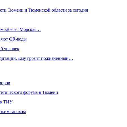
сти Тюмени и Тюменской области за сегодня
ом забеге “Морская…
еняют QR-коды
иб человек
медитаций. Ему грозит пожизненный…
воров
гетического форума в Тюмени
 в ТИУ
езким запахом