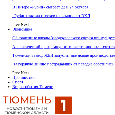
В Питере «Рубин» сыграет 22 и 24 октября
«Рубин» заявил игроков на чемпионат ВХЛ
Prev
Next
Экономика
Обновленные школы Заводоуковского округа примут дете
Аналитический центр запустит инвестиционное агентст
Тюменский завод ЖБИ запустит две новые производств
На горячую линию пострадавших от паводка обратились
Prev
Next
Проишествия
Спорт
Видеособытия Тюмени