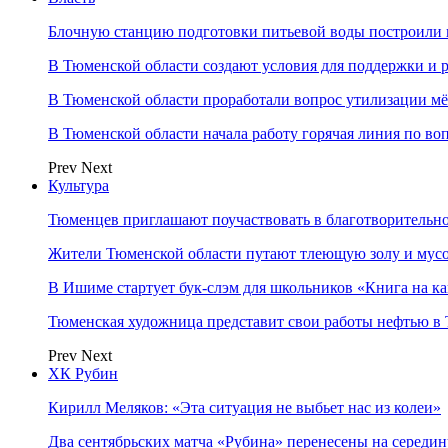
Блочную станцию подготовки питьевой воды построили в
В Тюменской области создают условия для поддержки и р
В Тюменской области проработали вопрос утилизации м
В Тюменской области начала работу горячая линия по во
Prev
Next
Культура
Тюменцев приглашают поучаствовать в благотворительн
Жители Тюменской области путают тлеющую золу и мус
В Ишиме стартует бук-слэм для школьников «Книга на к
Тюменская художница представит свои работы нефтью в 
Prev
Next
ХК Рубин
Кирилл Меляков: «Эта ситуация не выбьет нас из колеи»
Два сентябрьских матча «Рубина» перенесены на середин