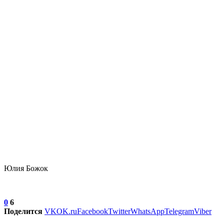
Юлия Божок
0
6
Поделится
VK
OK.ru
Facebook
Twitter
WhatsApp
Telegram
Viber