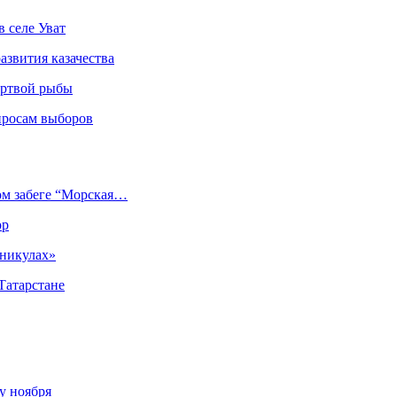
 селе Уват
азвития казачества
ёртвой рыбы
просам выборов
ом забеге “Морская…
ор
аникулах»
Татарстане
у ноября