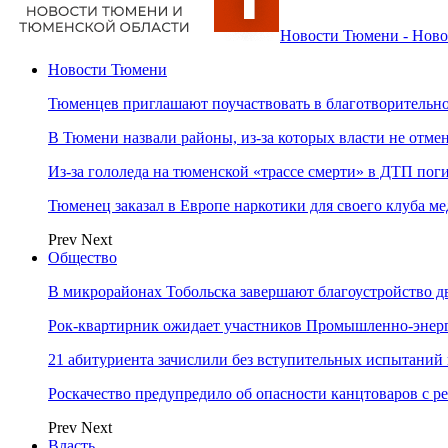
Новости Тюмени - Ново
Новости Тюмени
Тюменцев приглашают поучаствовать в благотворительн
В Тюмени назвали районы, из-за которых власти не отм
Из-за гололеда на тюменской «трассе смерти» в ДТП пог
Тюменец заказал в Европе наркотики для своего клуба 
Prev
Next
Общество
В микрорайонах Тобольска завершают благоустройство д
Рок-квартирник ожидает участников Промышленно-энер
21 абитуриента зачислили без вступительных испытаний
Роскачество предупредило об опасности канцтоваров с р
Prev
Next
Власть