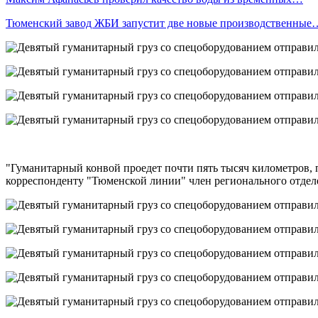
Тюменский завод ЖБИ запустит две новые производственные
"Гуманитарный конвой проедет почти пять тысяч километров, п
корреспонденту "Тюменской линии" член регионального отдел