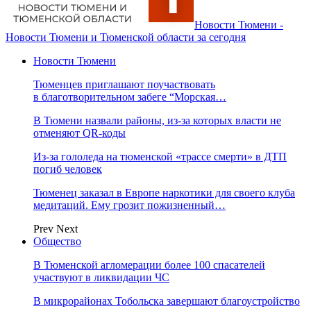
Новости Тюмени -
Новости Тюмени и Тюменской области за сегодня
Новости Тюмени
Тюменцев приглашают поучаствовать
в благотворительном забеге “Морская…
В Тюмени назвали районы, из-за которых власти не
отменяют QR-коды
Из-за гололеда на тюменской «трассе смерти» в ДТП
погиб человек
Тюменец заказал в Европе наркотики для своего клуба
медитаций. Ему грозит пожизненный…
Prev
Next
Общество
В Тюменской агломерации более 100 спасателей
участвуют в ликвидации ЧС
В микрорайонах Тобольска завершают благоустройство