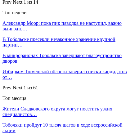
Prev
Next
1 из 14
Топ недели
Александр Моор: пока пик паводка не наступил, важно
выиграть…
В Тобольске пресекли незаконное хранение крупной
партии…
В микрорайонах Тобольска завершают благоустройство
дворов
Избирком Тюменской области заверил списки кандидатов
от…
Prev
Next
1 из 61
Топ месяца
Жители Сладковского округа могут посетить узких
специалистов…
Тоболяки пройдут 10 тысяч шагов в ходе всероссийской
акции