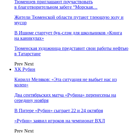
Тюменцев приглашают поучаствовать
в благотворительном забеге “Морская…
Жители Тюменской области путают тлеющую золу и
мусор
В Ишиме стартует бук-слэм для школьников «Книга
на каникулах»
Тюменская художница представит свои работы нефтью
в Татарстане
Prev
Next
ХК Рубин
Кирилл Меляков: «Эта ситуация не выбьет нас из
колеи»
Два сентябрьских матча «Рубина» перенесены на
середину ноября
В Питере «Рубин» сыграет 22 и 24 октября
«Рубин» заявил игроков на чемпионат ВХЛ
Prev
Next