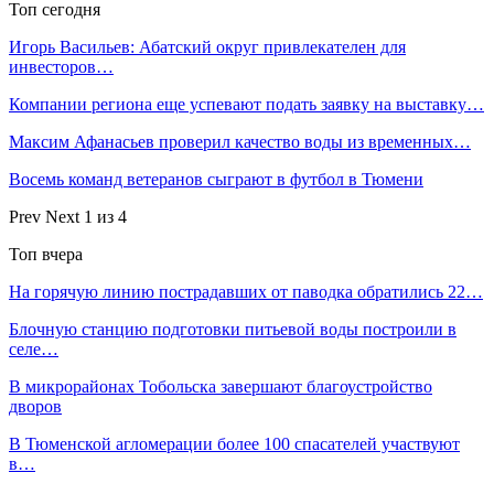
Топ сегодня
Игорь Васильев: Абатский округ привлекателен для
инвесторов…
Компании региона еще успевают подать заявку на выставку…
Максим Афанасьев проверил качество воды из временных…
Восемь команд ветеранов сыграют в футбол в Тюмени
Prev
Next
1 из 4
Топ вчера
На горячую линию пострадавших от паводка обратились 22…
Блочную станцию подготовки питьевой воды построили в
селе…
В микрорайонах Тобольска завершают благоустройство
дворов
В Тюменской агломерации более 100 спасателей участвуют
в…