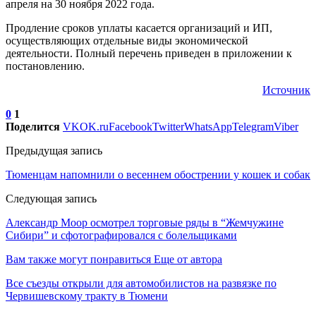
апреля на 30 ноября 2022 года.
Продление сроков уплаты касается организаций и ИП,
осуществляющих отдельные виды экономической
деятельности. Полный перечень приведен в приложении к
постановлению.
Источник
0
1
Поделится
VK
OK.ru
Facebook
Twitter
WhatsApp
Telegram
Viber
Предыдущая запись
Тюменцам напомнили о весеннем обострении у кошек и собак
Следующая запись
Александр Моор осмотрел торговые ряды в “Жемчужине
Сибири” и сфотографировался с болельщиками
Вам также могут понравиться
Еще от автора
Все съезды открыли для автомобилистов на развязке по
Червишевскому тракту в Тюмени