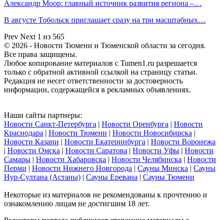
Александр Моор: главный источник развития региона –…
В августе Тобольск приглашает сразу на три масштабных…
Prev
Next
1 из 565
© 2026 - Новости Тюмени и Тюменской области за сегодня.
Все права защищены.
Любое копирование материалов с Tumen1.ru разрешается
только с обратной активной ссылкой на страницу статьи.
Редакция не несет ответственности за достоверность
информации, содержащейся в рекламных объявлениях.
Наши сайты партнеры:
Новости Санкт-Петербурга
|
Новости Оренбурга
|
Новости
Краснодара
|
Новости Тюмени
|
Новости Новосибирска
|
Новости Казани
|
Новости Екатеринбурга
|
Новости Воронежа
|
Новости Омска
|
Новости Саратова
|
Новости Уфы
|
Новости
Самары
|
Новости Хабаровска
|
Новости Челябинска
|
Новости
Перми
|
Новости Нижнего Новгорода
|
Сауны Минска
|
Сауны
Нур-Султана (Астаны)
|
Сауны Еревана
|
Сауны Тюмени
Некоторые из материалов не рекомендованы к прочтению и
ознакомлению лицам не достигшим 18 лет.