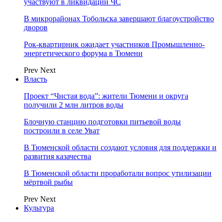
участвуют в ликвидации ЧС
В микрорайонах Тобольска завершают благоустройство
дворов
Рок-квартирник ожидает участников Промышленно-
энергетического форума в Тюмени
Prev
Next
Власть
Проект “Чистая вода”: жители Тюмени и округа
получили 2 млн литров воды
Блочную станцию подготовки питьевой воды
построили в селе Уват
В Тюменской области создают условия для поддержки и
развития казачества
В Тюменской области проработали вопрос утилизации
мёртвой рыбы
Prev
Next
Культура