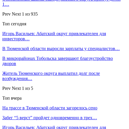
1…
Prev
Next
1 из 935
Топ сегодня
Игорь Васильев: Абатский округ привлекателен для
инвесторов…
В Тюменской области выросли зарплаты у специалистов…
В микрорайонах Тобольска завершают благоустройство
дворов
Житель Тюменского округа выплатил долг после
возбуждения…
Prev
Next
1 из 5
Топ вчера
На трассе в Тюменской области загорелось сено
Забег “5 верст” пройдет одновременно в трех…
Игорь Васильев: Абатский округ привлекателен для