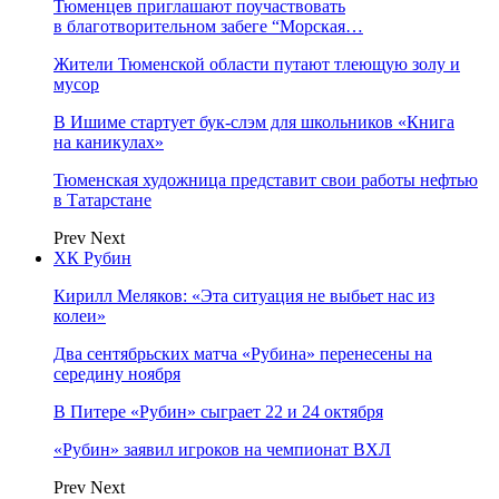
Тюменцев приглашают поучаствовать
в благотворительном забеге “Морская…
Жители Тюменской области путают тлеющую золу и
мусор
В Ишиме стартует бук-слэм для школьников «Книга
на каникулах»
Тюменская художница представит свои работы нефтью
в Татарстане
Prev
Next
ХК Рубин
Кирилл Меляков: «Эта ситуация не выбьет нас из
колеи»
Два сентябрьских матча «Рубина» перенесены на
середину ноября
В Питере «Рубин» сыграет 22 и 24 октября
«Рубин» заявил игроков на чемпионат ВХЛ
Prev
Next