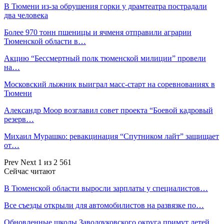
В Тюмени из-за обрушения горки у драмтеатра пострадали
два человека
Более 970 тонн пшеницы и ячменя отправили аграрии
Тюменской области в…
Акцию “Бессмертный полк тюменской милиции” провели
на…
Московский лыжник выиграл масс-старт на соревнованиях в
Тюмени
Александр Моор возглавил совет проекта “Боевой кадровый
резерв…
Михаил Мурашко: ревакцинация “Спутником лайт” защищает
от…
Prev
Next
1 из 2 561
Сейчас читают
В Тюменской области выросли зарплаты у специалистов…
Все съезды открыли для автомобилистов на развязке по…
Обновленные школы Заводоуковского округа примут детей