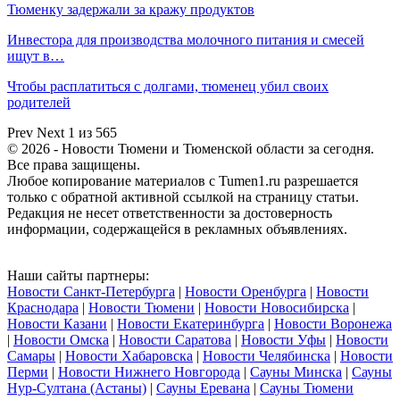
Тюменку задержали за кражу продуктов
Инвестора для производства молочного питания и смесей
ищут в…
Чтобы расплатиться с долгами, тюменец убил своих
родителей
Prev
Next
1 из 565
© 2026 - Новости Тюмени и Тюменской области за сегодня.
Все права защищены.
Любое копирование материалов с Tumen1.ru разрешается
только с обратной активной ссылкой на страницу статьи.
Редакция не несет ответственности за достоверность
информации, содержащейся в рекламных объявлениях.
Наши сайты партнеры:
Новости Санкт-Петербурга
|
Новости Оренбурга
|
Новости
Краснодара
|
Новости Тюмени
|
Новости Новосибирска
|
Новости Казани
|
Новости Екатеринбурга
|
Новости Воронежа
|
Новости Омска
|
Новости Саратова
|
Новости Уфы
|
Новости
Самары
|
Новости Хабаровска
|
Новости Челябинска
|
Новости
Перми
|
Новости Нижнего Новгорода
|
Сауны Минска
|
Сауны
Нур-Султана (Астаны)
|
Сауны Еревана
|
Сауны Тюмени