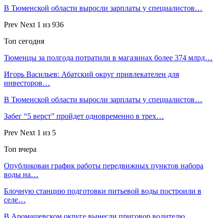
В Тюменской области выросли зарплаты у специалистов…
Prev
Next
1 из 936
Топ сегодня
Тюменцы за полгода потратили в магазинах более 374 млрд…
Игорь Васильев: Абатский округ привлекателен для
инвесторов…
В Тюменской области выросли зарплаты у специалистов…
Забег “5 верст” пройдет одновременно в трех…
Prev
Next
1 из 5
Топ вчера
Опубликован график работы передвижных пунктов набора
воды на…
Блочную станцию подготовки питьевой воды построили в
селе…
В Аромашевском округе вынесли приговор водителю,