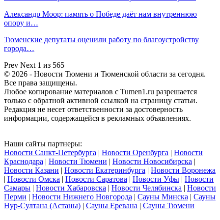
Александр Моор: память о Победе даёт нам внутреннюю
опору и…
Тюменские депутаты оценили работу по благоустройству
города…
Prev
Next
1 из 565
© 2026 - Новости Тюмени и Тюменской области за сегодня.
Все права защищены.
Любое копирование материалов с Tumen1.ru разрешается
только с обратной активной ссылкой на страницу статьи.
Редакция не несет ответственности за достоверность
информации, содержащейся в рекламных объявлениях.
Наши сайты партнеры:
Новости Санкт-Петербурга
|
Новости Оренбурга
|
Новости
Краснодара
|
Новости Тюмени
|
Новости Новосибирска
|
Новости Казани
|
Новости Екатеринбурга
|
Новости Воронежа
|
Новости Омска
|
Новости Саратова
|
Новости Уфы
|
Новости
Самары
|
Новости Хабаровска
|
Новости Челябинска
|
Новости
Перми
|
Новости Нижнего Новгорода
|
Сауны Минска
|
Сауны
Нур-Султана (Астаны)
|
Сауны Еревана
|
Сауны Тюмени