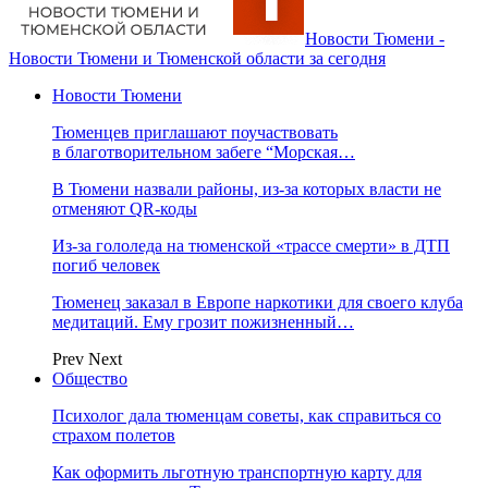
Новости Тюмени -
Новости Тюмени и Тюменской области за сегодня
Новости Тюмени
Тюменцев приглашают поучаствовать
в благотворительном забеге “Морская…
В Тюмени назвали районы, из-за которых власти не
отменяют QR-коды
Из-за гололеда на тюменской «трассе смерти» в ДТП
погиб человек
Тюменец заказал в Европе наркотики для своего клуба
медитаций. Ему грозит пожизненный…
Prev
Next
Общество
Психолог дала тюменцам советы, как справиться со
страхом полетов
Как оформить льготную транспортную карту для