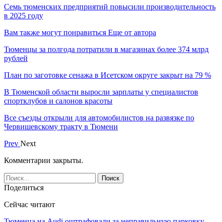
Семь тюменских предприятий повысили производительность
в 2025 году
Вам также могут понравиться
Еще от автора
Тюменцы за полгода потратили в магазинах более 374 млрд
рублей
План по заготовке сенажа в Исетском округе закрыт на 79 %
В Тюменской области выросли зарплаты у специалистов
спортклубов и салонов красоты
Все съезды открыли для автомобилистов на развязке по
Червишевскому тракту в Тюмени
Prev
Next
Комментарии закрыты.
Поделиться
Сейчас читают
Тюменца на Audi оштрафовали за неправильную парковку