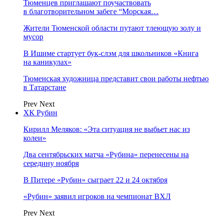
Тюменцев приглашают поучаствовать
в благотворительном забеге “Морская…
Жители Тюменской области путают тлеющую золу и
мусор
В Ишиме стартует бук-слэм для школьников «Книга
на каникулах»
Тюменская художница представит свои работы нефтью
в Татарстане
Prev
Next
ХК Рубин
Кирилл Меляков: «Эта ситуация не выбьет нас из
колеи»
Два сентябрьских матча «Рубина» перенесены на
середину ноября
В Питере «Рубин» сыграет 22 и 24 октября
«Рубин» заявил игроков на чемпионат ВХЛ
Prev
Next