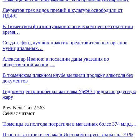
Лауреатов трех видов премий в культуре освободили от
НДФЛ
В Тюменском фтизиопульмонологическом центре сократили
время…
Создать фонд лучших практик представительных органов
муниципальных…
Александр Иванов: в послании даны указания по
общественной жизни,…
В тюменском пляжном клубе выявили продажу алкоголя без
документов
Гидрометцентр пообещал жителям УрФО тридцатиградусную
жару
Prev
Next
1 из 2 563
Сейчас читают
Тюменцы за полгода потратили в магазинах более 374 млрд…
План по заготовке сенажа в Исетском округе закрыт на 79 %