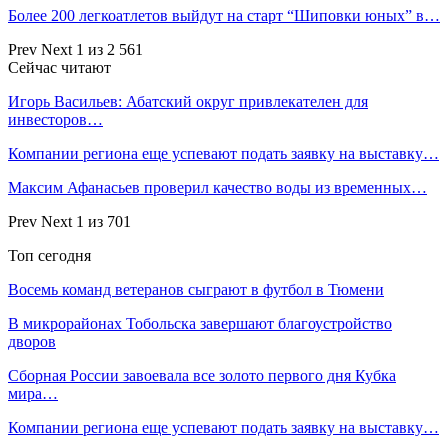
Более 200 легкоатлетов выйдут на старт “Шиповки юных” в…
Prev
Next
1 из 2 561
Сейчас читают
Игорь Васильев: Абатский округ привлекателен для
инвесторов…
Компании региона еще успевают подать заявку на выставку…
Максим Афанасьев проверил качество воды из временных…
Prev
Next
1 из 701
Топ сегодня
Восемь команд ветеранов сыграют в футбол в Тюмени
В микрорайонах Тобольска завершают благоустройство
дворов
Сборная России завоевала все золото первого дня Кубка
мира…
Компании региона еще успевают подать заявку на выставку…