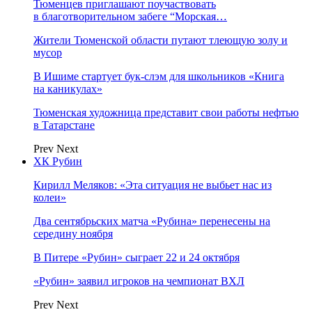
Тюменцев приглашают поучаствовать
в благотворительном забеге “Морская…
Жители Тюменской области путают тлеющую золу и
мусор
В Ишиме стартует бук-слэм для школьников «Книга
на каникулах»
Тюменская художница представит свои работы нефтью
в Татарстане
Prev
Next
ХК Рубин
Кирилл Меляков: «Эта ситуация не выбьет нас из
колеи»
Два сентябрьских матча «Рубина» перенесены на
середину ноября
В Питере «Рубин» сыграет 22 и 24 октября
«Рубин» заявил игроков на чемпионат ВХЛ
Prev
Next