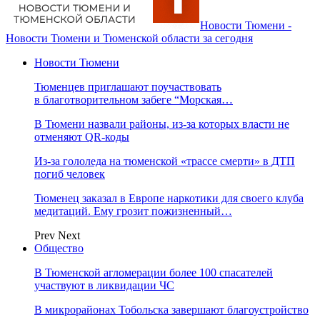
Новости Тюмени -
Новости Тюмени и Тюменской области за сегодня
Новости Тюмени
Тюменцев приглашают поучаствовать
в благотворительном забеге “Морская…
В Тюмени назвали районы, из-за которых власти не
отменяют QR-коды
Из-за гололеда на тюменской «трассе смерти» в ДТП
погиб человек
Тюменец заказал в Европе наркотики для своего клуба
медитаций. Ему грозит пожизненный…
Prev
Next
Общество
В Тюменской агломерации более 100 спасателей
участвуют в ликвидации ЧС
В микрорайонах Тобольска завершают благоустройство