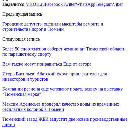
Поделится
VK
OK.ru
Facebook
Twitter
WhatsApp
Telegram
Viber
Предыдущая запись
Городские депутаты оценили масштабы ремонта и
строительства дорог в Тюмени
Следующая запись
Более 50 спортсменов соберет чемпионат Тюменской области
по парашютному спорту
Вам также могут понравиться
Еще от автора
Игорь Васильев: Абатский округ привлекателен для
инвесторов и туристов
Компании региона еще успевают подать заявку на выставку
“Тюменская марка”
Максим Афанасьев проверил качество воды из временных
бесплатных колонок в Тюмени
Тюменский завод ЖБИ запустит две новые производственные
линии