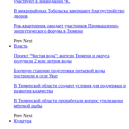
участвуют в ликвидации ЧС
В микрорайонах Тобольска завершают благоустройство
дворов
Рок-квартирник ожидает участников Промышленно-
энергетического форума в Тюмени
Prev
Next
Власть
Проект “Чистая вода”: жители Тюмени и округа
получили 2 млн литров воды
Блочную станцию подготовки питьевой воды
построили в селе Уват
В Тюменской области создают условия для поддержки и
развития казачества
В Тюменской области проработали вопрос утилизации
мёртвой рыбы
Prev
Next
Культура