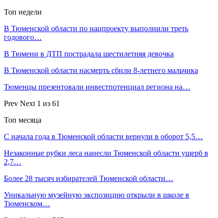
Топ недели
В Тюменской области по нацпроекту выполнили треть
годового…
В Тюмени в ДТП пострадала шестилетняя девочка
В Тюменской области насмерть сбили 8-летнего мальчика
Тюменцы презентовали инвестпотенциал региона на…
Prev
Next
1 из 61
Топ месяца
С начала года в Тюменской области вернули в оборот 5,5…
Незаконные рубки леса нанесли Тюменской области ущерб в
2,7…
Более 28 тысяч избирателей Тюменской области…
Уникальную музейную экспозицию открыли в школе в
Тюменском…