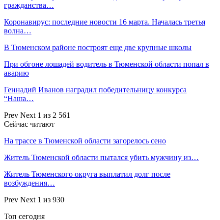
гражданства…
Коронавирус: последние новости 16 марта. Началась третья
волна…
В Тюменском районе построят еще две крупные школы
При обгоне лошадей водитель в Тюменской области попал в
аварию
Геннадий Иванов наградил победительницу конкурса
“Наша…
Prev
Next
1 из 2 561
Сейчас читают
На трассе в Тюменской области загорелось сено
Житель Тюменской области пытался убить мужчину из…
Житель Тюменского округа выплатил долг после
возбуждения…
Prev
Next
1 из 930
Топ сегодня