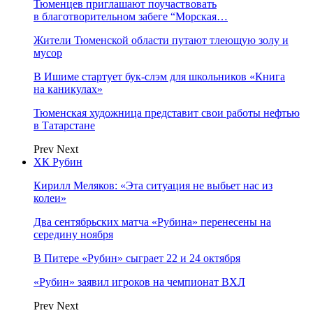
Тюменцев приглашают поучаствовать
в благотворительном забеге “Морская…
Жители Тюменской области путают тлеющую золу и
мусор
В Ишиме стартует бук-слэм для школьников «Книга
на каникулах»
Тюменская художница представит свои работы нефтью
в Татарстане
Prev
Next
ХК Рубин
Кирилл Меляков: «Эта ситуация не выбьет нас из
колеи»
Два сентябрьских матча «Рубина» перенесены на
середину ноября
В Питере «Рубин» сыграет 22 и 24 октября
«Рубин» заявил игроков на чемпионат ВХЛ
Prev
Next