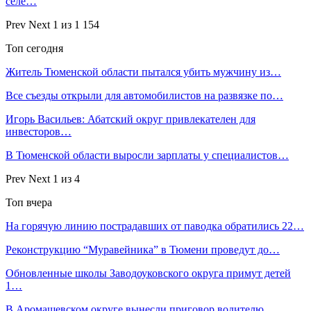
селе…
Prev
Next
1 из 1 154
Топ сегодня
Житель Тюменской области пытался убить мужчину из…
Все съезды открыли для автомобилистов на развязке по…
Игорь Васильев: Абатский округ привлекателен для
инвесторов…
В Тюменской области выросли зарплаты у специалистов…
Prev
Next
1 из 4
Топ вчера
На горячую линию пострадавших от паводка обратились 22…
Реконструкцию “Муравейника” в Тюмени проведут до…
Обновленные школы Заводоуковского округа примут детей
1…
В Аромашевском округе вынесли приговор водителю,