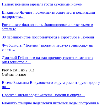
Пьяная тюменка зарезала гостя кухонным ножом
Владимир Якушев прокомментировал итоги реализации
нацпроекта…
Российские биатлонисты финишировали четвертыми в
эстафете
30 парашютистов посоревнуются в аэротрубе в Тюмени
Футболисты “Тюмени” провели первую тренировку на
своем…
Дмитрий Губерниев назвал причину снятия тюменских
биатлонистов с…
Prev
Next
1 из 2 562
Сейчас читают
В селе Балаганы Викуловского округа ремонтируют дорогу
по…
Проект “Чистая вода”: жители Тюмени и округа…
Блочную станцию подготовки питьевой воды построили в