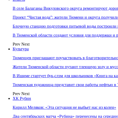
В селе Балаганы Викуловского округа ремонтируют доро
Проект “Чистая вода”: жители Тюмени и округа получил
Блочную станцию подготовки питьевой воды построили в
В Тюменской области создают условия для поддержки и р
Prev
Next
Культура
Тюменцев приглашают поучаствовать в благотворительн
Жители Тюменской области путают тлеющую золу и мус
В Ишиме стартует бук-слэм для школьников «Книга на к
Тюменская художница представит свои работы нефтью в 
Prev
Next
ХК Рубин
Кирилл Меляков: «Эта ситуация не выбьет нас из колеи»
Два сентябрьских матча «Рубина» перенесены на середин