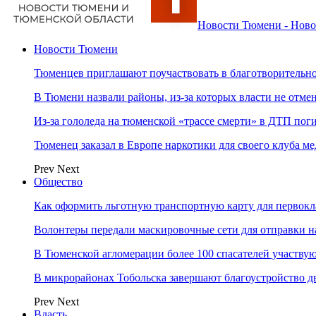
Новости Тюмени - Ново
Новости Тюмени
Тюменцев приглашают поучаствовать в благотворительн
В Тюмени назвали районы, из-за которых власти не отм
Из-за гололеда на тюменской «трассе смерти» в ДТП пог
Тюменец заказал в Европе наркотики для своего клуба 
Prev
Next
Общество
Как оформить льготную транспортную карту для первок
Волонтеры передали маскировочные сети для отправки н
В Тюменской агломерации более 100 спасателей участву
В микрорайонах Тобольска завершают благоустройство д
Prev
Next
Власть