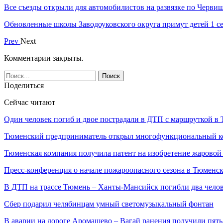
Все съезды открыли для автомобилистов на развязке по Черви
Обновленные школы Заводоуковского округа примут детей 1 с
Prev
Next
Комментарии закрыты.
Поделиться
Сейчас читают
Один человек погиб и двое пострадали в ДТП с маршруткой в
Тюменский предприниматель открыл многофункциональный 
Тюменская компания получила патент на изобретение жарово
Пресс-конференция о начале пожароопасного сезона в Тюменск
В ДТП на трассе Тюмень – Ханты-Мансийск погибли два чело
Сбер подарил челябинцам умный светомузыкальный фонтан
В аварии на дороге Аромашево – Вагай ранения получили пять