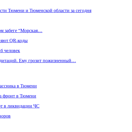
сти Тюмени и Тюменской области за сегодня
ом забеге “Морская…
еняют QR-коды
иб человек
медитаций. Ему грозит пожизненный…
лассника в Тюмени
а фронт в Тюмени
ют в ликвидации ЧС
воров