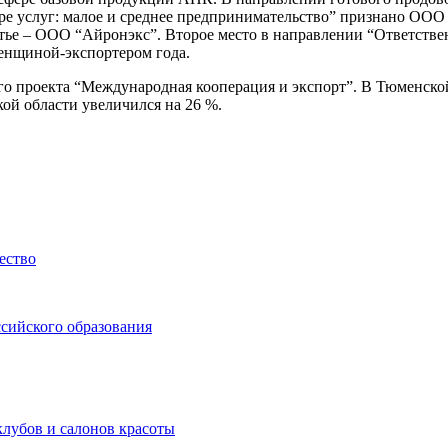
ере услуг: малое и среднее предпринимательство” признано ООО
етье – ООО “Айронэкс”. Второе место в направлении “Ответств
енщиной-экспортером года.
го проекта “Международная кооперация и экспорт”. В Тюменско
кой области увеличился на 26 %.
ество
ссийского образования
клубов и салонов красоты