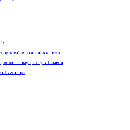
9 %
спортклубов и салонов красоты
Червишевскому тракту в Тюмени
й 1 сентября