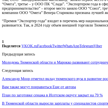
“Омега”, третье – у ООО ПК “Слада”. “Экспортером года в сф
предпринимательство” – второе место заняло ООО “Союз”, тр
компании ООО “Омега” Венера Старикова признана лучшей ж
“Премия “Экспортер года” входит в перечень мер национально
развивается. Так, в 2024 году объем внешней торговли Тюменс
1
Поделится
VK
OK.ru
Facebook
Twitter
WhatsApp
Telegram
Viber
Предыдущая запись
Молодежь Тюменской области и Марокко развивают сотруднич
Следующая запись
Александр Моор отметил вклад тюменского вуза в развитие ро
Вам также могут понравиться
Еще от автора
План по заготовке сенажа в Исетском округе закрыт на 79 %
В Тюменской области выросли зарплаты у специалистов спорт