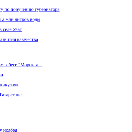
гу по поручению губернатора
и 2 млн литров воды
 селе Уват
азвития казачества
ом забеге “Морская…
ор
аникулах»
Татарстане
у ноября