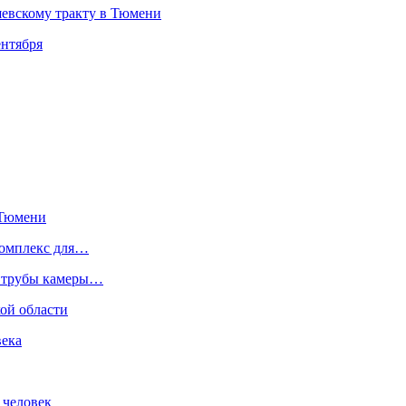
шевскому тракту в Тюмени
ентября
 Тюмени
комплекс для…
й трубы камеры…
ой области
века
 человек