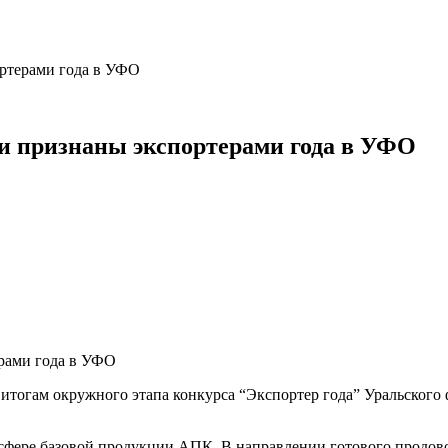
ртерами года в УФО
и признаны экспортерами года в УФО
тогам окружного этапа конкурса “Экспортер года” Уральского ф
 сфере базовой продукции АПК. В направлении готового продов