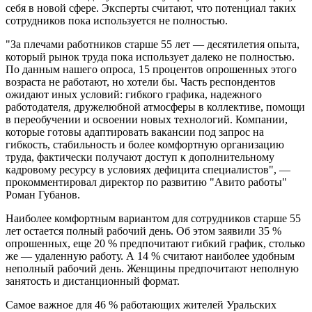
себя в новой сфере. Эксперты считают, что потенциал таких
сотрудников пока используется не полностью.
"За плечами работников старше 55 лет — десятилетия опыта,
который рынок труда пока использует далеко не полностью.
По данным нашего опроса, 15 процентов опрошенных этого
возраста не работают, но хотели бы. Часть респондентов
ожидают иных условий: гибкого графика, надежного
работодателя, дружелюбной атмосферы в коллективе, помощи
в переобучении и освоении новых технологий. Компании,
которые готовы адаптировать вакансии под запрос на
гибкость, стабильность и более комфортную организацию
труда, фактически получают доступ к дополнительному
кадровому ресурсу в условиях дефицита специалистов", —
прокомментировал директор по развитию "Авито работы"
Роман Губанов.
Наиболее комфортным вариантом для сотрудников старше 55
лет остается полный рабочий день. Об этом заявили 35 %
опрошенных, еще 20 % предпочитают гибкий график, столько
же — удаленную работу. А 14 % считают наиболее удобным
неполный рабочий день. Женщины предпочитают неполную
занятость и дистанционный формат.
Самое важное для 46 % работающих жителей Уральских