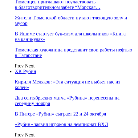
Тюменцев приглашают поучаствовать
в благотворительном забеге “Морская…
Жители Тюменской области путают тлеющую золу и
мусор
В Ишиме стартует бук-слэм для школьников «Книга
на каникулах»
Тюменская художница представит свои работы нефтью
в Татарстане
Prev
Next
ХК Рубин
Кирилл Меляков: «Эта ситуация не выбьет нас из
колеи»
Два сентябрьских матча «Рубина» перенесены на
середину ноября
В Питере «Рубин» сыграет 22 и 24 октября
«Рубин» заявил игроков на чемпионат ВХЛ
Prev
Next