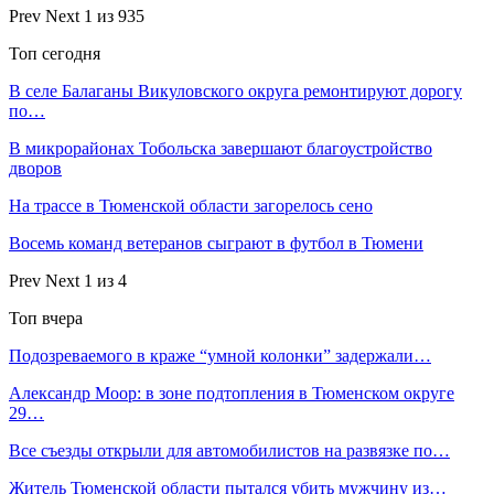
Prev
Next
1 из 935
Топ сегодня
В селе Балаганы Викуловского округа ремонтируют дорогу
по…
В микрорайонах Тобольска завершают благоустройство
дворов
На трассе в Тюменской области загорелось сено
Восемь команд ветеранов сыграют в футбол в Тюмени
Prev
Next
1 из 4
Топ вчера
Подозреваемого в краже “умной колонки” задержали…
Александр Моор: в зоне подтопления в Тюменском округе
29…
Все съезды открыли для автомобилистов на развязке по…
Житель Тюменской области пытался убить мужчину из…