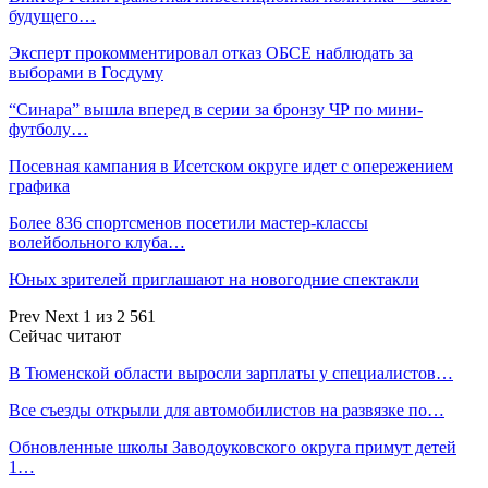
будущего…
Эксперт прокомментировал отказ ОБСЕ наблюдать за
выборами в Госдуму
“Синара” вышла вперед в серии за бронзу ЧР по мини-
футболу…
Посевная кампания в Исетском округе идет с опережением
графика
Более 836 спортсменов посетили мастер-классы
волейбольного клуба…
Юных зрителей приглашают на новогодние спектакли
Prev
Next
1 из 2 561
Сейчас читают
В Тюменской области выросли зарплаты у специалистов…
Все съезды открыли для автомобилистов на развязке по…
Обновленные школы Заводоуковского округа примут детей
1…