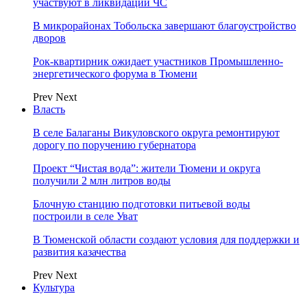
участвуют в ликвидации ЧС
В микрорайонах Тобольска завершают благоустройство
дворов
Рок-квартирник ожидает участников Промышленно-
энергетического форума в Тюмени
Prev
Next
Власть
В селе Балаганы Викуловского округа ремонтируют
дорогу по поручению губернатора
Проект “Чистая вода”: жители Тюмени и округа
получили 2 млн литров воды
Блочную станцию подготовки питьевой воды
построили в селе Уват
В Тюменской области создают условия для поддержки и
развития казачества
Prev
Next
Культура