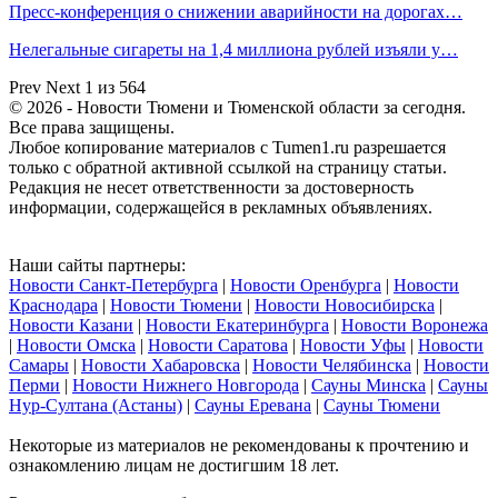
Пресс-конференция о снижении аварийности на дорогах…
Нелегальные сигареты на 1,4 миллиона рублей изъяли у…
Prev
Next
1 из 564
© 2026 - Новости Тюмени и Тюменской области за сегодня.
Все права защищены.
Любое копирование материалов с Tumen1.ru разрешается
только с обратной активной ссылкой на страницу статьи.
Редакция не несет ответственности за достоверность
информации, содержащейся в рекламных объявлениях.
Наши сайты партнеры:
Новости Санкт-Петербурга
|
Новости Оренбурга
|
Новости
Краснодара
|
Новости Тюмени
|
Новости Новосибирска
|
Новости Казани
|
Новости Екатеринбурга
|
Новости Воронежа
|
Новости Омска
|
Новости Саратова
|
Новости Уфы
|
Новости
Самары
|
Новости Хабаровска
|
Новости Челябинска
|
Новости
Перми
|
Новости Нижнего Новгорода
|
Сауны Минска
|
Сауны
Нур-Султана (Астаны)
|
Сауны Еревана
|
Сауны Тюмени
Некоторые из материалов не рекомендованы к прочтению и
ознакомлению лицам не достигшим 18 лет.