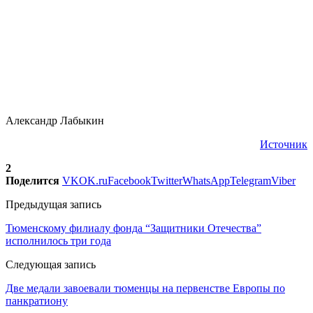
Александр Лабыкин
Источник
2
Поделится
VK
OK.ru
Facebook
Twitter
WhatsApp
Telegram
Viber
Предыдущая запись
Тюменскому филиалу фонда “Защитники Отечества”
исполнилось три года
Следующая запись
Две медали завоевали тюменцы на первенстве Европы по
панкратиону