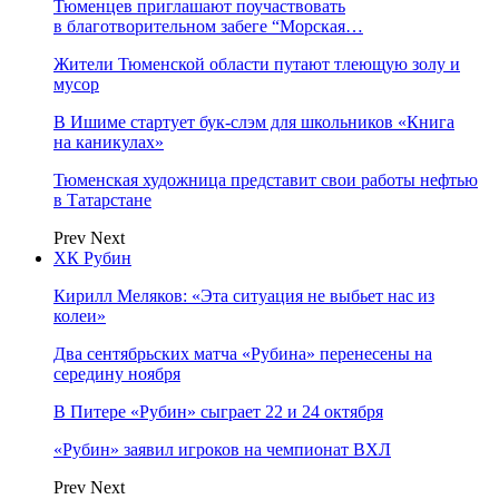
Тюменцев приглашают поучаствовать
в благотворительном забеге “Морская…
Жители Тюменской области путают тлеющую золу и
мусор
В Ишиме стартует бук-слэм для школьников «Книга
на каникулах»
Тюменская художница представит свои работы нефтью
в Татарстане
Prev
Next
ХК Рубин
Кирилл Меляков: «Эта ситуация не выбьет нас из
колеи»
Два сентябрьских матча «Рубина» перенесены на
середину ноября
В Питере «Рубин» сыграет 22 и 24 октября
«Рубин» заявил игроков на чемпионат ВХЛ
Prev
Next