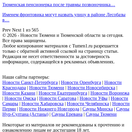
Тюменская пенсионерка после травмы позвоночника…
Именем фронтовика могут назвать улицу в районе Лесобазы
в…
Prev
Next
1 из 565
© 2026 - Новости Тюмени и Тюменской области за сегодня.
Все права защищены.
Любое копирование материалов с Tumen1.ru разрешается
только с обратной активной ссылкой на страницу статьи.
Редакция не несет ответственности за достоверность
информации, содержащейся в рекламных объявлениях.
Наши сайты партнеры:
Новости Санкт-Петербурга
|
Новости Оренбурга
|
Новости
Краснодара
|
Новости Тюмени
|
Новости Новосибирска
|
Новости Казани
|
Новости Екатеринбурга
|
Новости Воронежа
|
Новости Омска
|
Новости Саратова
|
Новости Уфы
|
Новости
Самары
|
Новости Хабаровска
|
Новости Челябинска
|
Новости
Перми
|
Новости Нижнего Новгорода
|
Сауны Минска
|
Сауны
Нур-Султана (Астаны)
|
Сауны Еревана
|
Сауны Тюмени
Некоторые из материалов не рекомендованы к прочтению и
ознакомлению лицам не достигшим 18 лет.