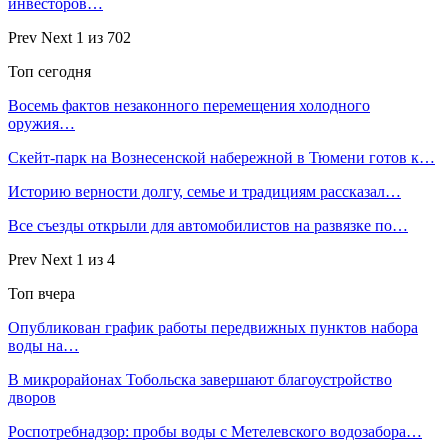
инвесторов…
Prev
Next
1 из 702
Топ сегодня
Восемь фактов незаконного перемещения холодного
оружия…
Скейт-парк на Вознесенской набережной в Тюмени готов к…
Историю верности долгу, семье и традициям рассказал…
Все съезды открыли для автомобилистов на развязке по…
Prev
Next
1 из 4
Топ вчера
Опубликован график работы передвижных пунктов набора
воды на…
В микрорайонах Тобольска завершают благоустройство
дворов
Роспотребнадзор: пробы воды с Метелевского водозабора…