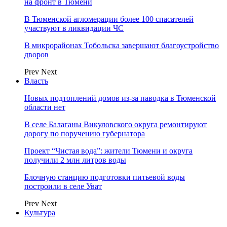
на фронт в Тюмени
В Тюменской агломерации более 100 спасателей
участвуют в ликвидации ЧС
В микрорайонах Тобольска завершают благоустройство
дворов
Prev
Next
Власть
Новых подтоплений домов из-за паводка в Тюменской
области нет
В селе Балаганы Викуловского округа ремонтируют
дорогу по поручению губернатора
Проект “Чистая вода”: жители Тюмени и округа
получили 2 млн литров воды
Блочную станцию подготовки питьевой воды
построили в селе Уват
Prev
Next
Культура