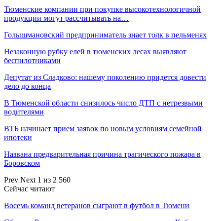
Тюменские компании при покупке высокотехнологичной
продукции могут рассчитывать на…
Голышмановский предприниматель знает толк в пельменях
Незаконную рубку елей в тюменских лесах выявляют
беспилотниками
Депутат из Сладково: нашему поколению придется довести
дело до конца
В Тюменской области снизилось число ДТП с нетрезвыми
водителями
ВТБ начинает прием заявок по новым условиям семейной
ипотеки
Названа предварительная причина трагического пожара в
Боровском
Prev
Next
1 из 2 560
Сейчас читают
Восемь команд ветеранов сыграют в футбол в Тюмени