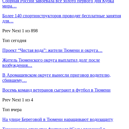
Сборная России завоевала все золото первого дня Кубка
мира…
Более 140 спортинструкторов проводят бесплатные занятия
для…
Prev
Next
1 из 898
Топ сегодня
Проект “Чистая вода”: жители Тюмени и округа…
Житель Тюменского округа выплатил долг после
возбуждения…
В Аромашевском округе вынесли приговор водителю,
сбившему…
Восемь команд ветеранов сыграют в футбол в Тюмени
Prev
Next
1 из 4
Топ вчера
На улице Береговой в Тюмени наращивают водозащиту