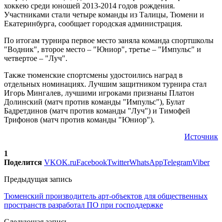
хоккею среди юношей 2013-2014 годов рождения.
Участниками стали четыре команды из Талицы, Тюмени и
Екатеринбурга, сообщает городская администрация.
По итогам турнира первое место заняла команда спортшколы
"Водник", второе место – "Юниор", третье – "Импульс" и
четвертое – "Луч".
Также тюменские спортсмены удостоились наград в
отдельных номинациях. Лучшим защитником турнира стал
Игорь Мингалев, лучшими игроками признаны Платон
Долинский (матч против команды "Импульс"), Булат
Бадретдинов (матч против команды "Луч") и Тимофей
Трифонов (матч против команды "Юниор").
Источник
1
Поделится
VK
OK.ru
Facebook
Twitter
WhatsApp
Telegram
Viber
Предыдущая запись
Тюменский производитель арт-объектов для общественных
пространств разработал ПО при господдержке
Следующая запись