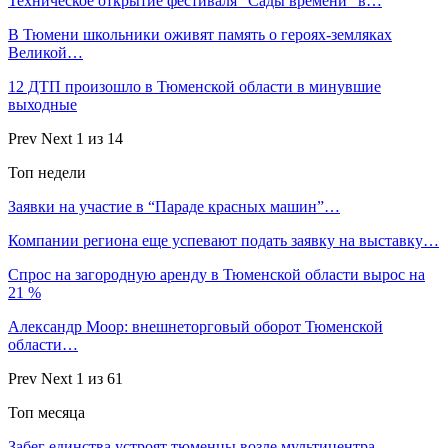
Техническое открытие фестиваля “Сады времени” в…
В Тюмени школьники оживят память о героях‑земляках
Великой…
12 ДТП произошло в Тюменской области в минувшие
выходные
Prev
Next
1 из 14
Топ недели
Заявки на участие в “Параде красных машин”…
Компании региона еще успевают подать заявку на выставку…
Спрос на загородную аренду в Тюменской области вырос на
21 %
Александр Моор: внешнеторговый оборот Тюменской
области…
Prev
Next
1 из 61
Топ месяца
Забег единства устроят тюменцы возле мультицентра…