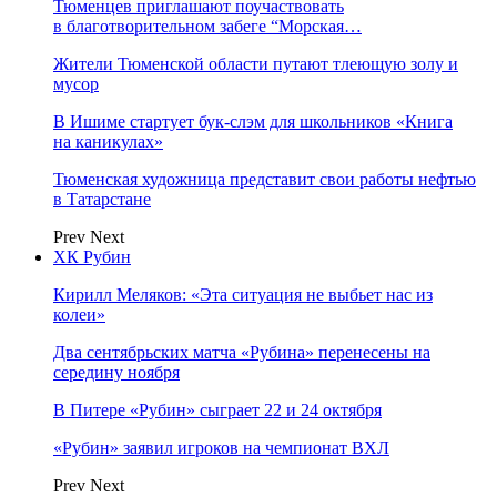
Тюменцев приглашают поучаствовать
в благотворительном забеге “Морская…
Жители Тюменской области путают тлеющую золу и
мусор
В Ишиме стартует бук-слэм для школьников «Книга
на каникулах»
Тюменская художница представит свои работы нефтью
в Татарстане
Prev
Next
ХК Рубин
Кирилл Меляков: «Эта ситуация не выбьет нас из
колеи»
Два сентябрьских матча «Рубина» перенесены на
середину ноября
В Питере «Рубин» сыграет 22 и 24 октября
«Рубин» заявил игроков на чемпионат ВХЛ
Prev
Next