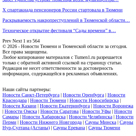
X спартакиада пенсионеров России стартовала в Тюмени
Раскрываемость накропреступлений в Тюменской области…
Техническое открытие фестиваля “Сады времени” в…
Prev
Next
1 из 564
© 2026 - Новости Тюмени и Тюменской области за сегодня.
Все права защищены.
Любое копирование материалов с Tumen1.ru разрешается
только с обратной активной ссылкой на страницу статьи.
Редакция не несет ответственности за достоверность
информации, содержащейся в рекламных объявлениях.
Наши сайты партнеры:
Новости Санкт-Петербурга
|
Новости Оренбурга
|
Новости
Краснодара
|
Новости Тюмени
|
Новости Новосибирска
|
Новости Казани
|
Новости Екатеринбурга
|
Новости Воронежа
|
Новости Омска
|
Новости Саратова
|
Новости Уфы
|
Новости
Самары
|
Новости Хабаровска
|
Новости Челябинска
|
Новости
Перми
|
Новости Нижнего Новгорода
|
Сауны Минска
|
Сауны
Нур-Султана (Астаны)
|
Сауны Еревана
|
Сауны Тюмени