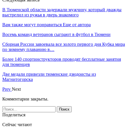
В Тюменской области задержали мужчину, который дважды
выстрелил из ружья в дверь знакомого
Вам также могут понравиться
Еще от автора
Восемь команд ветеранов сыграют в футбол в Тюмени
Сборная России завоевала все золото первого дня Кубка мира
по зимнему плаванию в…
Более 140 спортинструкторов проводят бесплатные занятия
для тюменцев
Две медали привезли тюменские дзюдоисты из
Магнитогорска
Prev
Next
Комментарии закрыты.
Поделиться
Сейчас читают