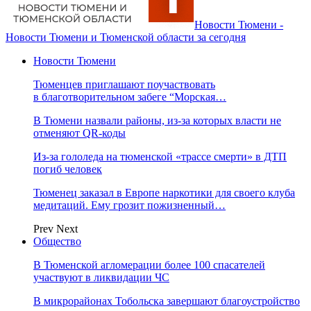
Новости Тюмени -
Новости Тюмени и Тюменской области за сегодня
Новости Тюмени
Тюменцев приглашают поучаствовать
в благотворительном забеге “Морская…
В Тюмени назвали районы, из-за которых власти не
отменяют QR-коды
Из-за гололеда на тюменской «трассе смерти» в ДТП
погиб человек
Тюменец заказал в Европе наркотики для своего клуба
медитаций. Ему грозит пожизненный…
Prev
Next
Общество
В Тюменской агломерации более 100 спасателей
участвуют в ликвидации ЧС
В микрорайонах Тобольска завершают благоустройство