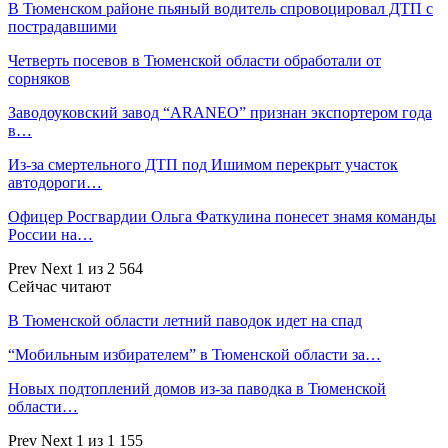
В Тюменском районе пьяный водитель спровоцировал ДТП с
пострадавшими
Четверть посевов в Тюменской области обработали от
сорняков
Заводоуковский завод “ARANEO” признан экспортером года
в…
Из-за смертельного ДТП под Ишимом перекрыт участок
автодороги…
Офицер Росгвардии Ольга Фаткулина понесет знамя команды
России на…
Prev
Next
1 из 2 564
Сейчас читают
В Тюменской области летний паводок идет на спад
“Мобильным избирателем” в Тюменской области за…
Новых подтоплений домов из-за паводка в Тюменской
области…
Prev
Next
1 из 1 155