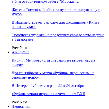
в благотворительном забеге “Морская…
Жители Тюменской области путают тлеющую золу и
мусор
В Ишиме стартует бук-слэм для школьников «Книга
на каникулах»
Тюменская художница представит свои работы нефтью
в Татарстане
Prev
Next
ХК Рубин
Кирилл Меляков: «Эта ситуация не выбьет нас из
колеи»
Два сентябрьских матча «Рубина» перенесены на
середину ноября
В Питере «Рубин» сыграет 22 и 24 октября
«Рубин» заявил игроков на чемпионат ВХЛ
Prev
Next
Экономика