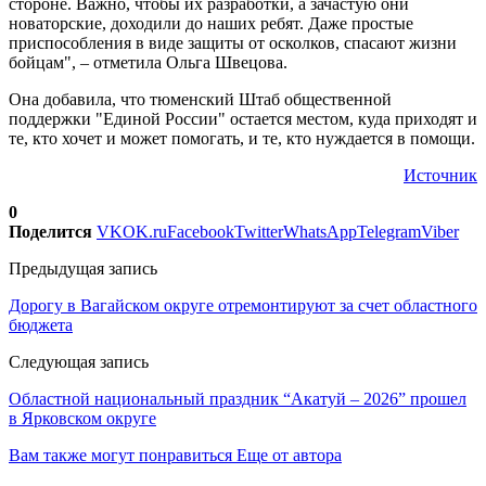
стороне. Важно, чтобы их разработки, а зачастую они
новаторские, доходили до наших ребят. Даже простые
приспособления в виде защиты от осколков, спасают жизни
бойцам", – отметила Ольга Швецова.
Она добавила, что тюменский Штаб общественной
поддержки "Единой России" остается местом, куда приходят и
те, кто хочет и может помогать, и те, кто нуждается в помощи.
Источник
0
Поделится
VK
OK.ru
Facebook
Twitter
WhatsApp
Telegram
Viber
Предыдущая запись
Дорогу в Вагайском округе отремонтируют за счет областного
бюджета
Следующая запись
Областной национальный праздник “Акатуй – 2026” прошел
в Ярковском округе
Вам также могут понравиться
Еще от автора