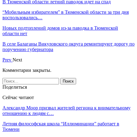
В Тюменской области летний паводок идет на спад
“Мобильным избирателем” в Тюменской области за три дня
воспользовались…
Новых подтоплений домов из-за паводка в Тюменской
области нет
В селе Балаганы Викуловского округа ремонтируют дорогу по
поручению губернатора
Prev
Next
Комментарии закрыты.
Поделиться
Сейчас читают
Александр Моор призвал жителей региона к внимательному
отношению к людям с…
Летняя философская школа “Иллюминации” работает в
Тюмени