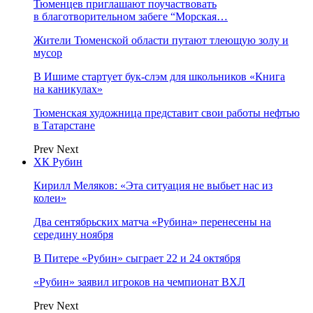
Тюменцев приглашают поучаствовать
в благотворительном забеге “Морская…
Жители Тюменской области путают тлеющую золу и
мусор
В Ишиме стартует бук-слэм для школьников «Книга
на каникулах»
Тюменская художница представит свои работы нефтью
в Татарстане
Prev
Next
ХК Рубин
Кирилл Меляков: «Эта ситуация не выбьет нас из
колеи»
Два сентябрьских матча «Рубина» перенесены на
середину ноября
В Питере «Рубин» сыграет 22 и 24 октября
«Рубин» заявил игроков на чемпионат ВХЛ
Prev
Next