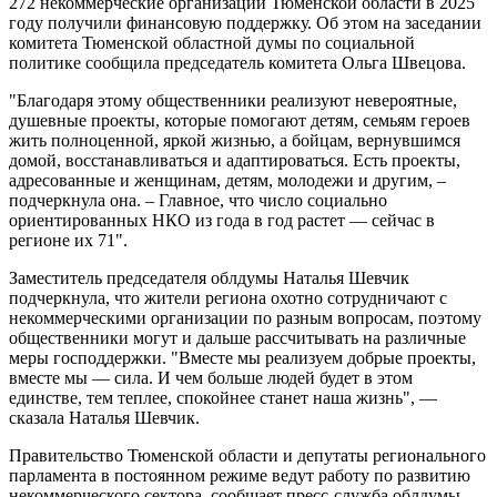
272 некоммерческие организации Тюменской области в 2025
году получили финансовую поддержку. Об этом на заседании
комитета Тюменской областной думы по социальной
политике сообщила председатель комитета Ольга Швецова.
"Благодаря этому общественники реализуют невероятные,
душевные проекты, которые помогают детям, семьям героев
жить полноценной, яркой жизнью, а бойцам, вернувшимся
домой, восстанавливаться и адаптироваться. Есть проекты,
адресованные и женщинам, детям, молодежи и другим, –
подчеркнула она. – Главное, что число социально
ориентированных НКО из года в год растет — сейчас в
регионе их 71".
Заместитель председателя облдумы Наталья Шевчик
подчеркнула, что жители региона охотно сотрудничают с
некоммерческими организации по разным вопросам, поэтому
общественники могут и дальше рассчитывать на различные
меры господдержки. "Вместе мы реализуем добрые проекты,
вместе мы — сила. И чем больше людей будет в этом
единстве, тем теплее, спокойнее станет наша жизнь", —
сказала Наталья Шевчик.
Правительство Тюменской области и депутаты регионального
парламента в постоянном режиме ведут работу по развитию
некоммерческого сектора, сообщает пресс-служба облдумы.