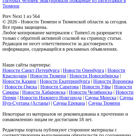
Пятерых человек эвакуировали пожарные из пятиэтажки в
Тюмени
Prev
Next
1 из 564
© 2026 - Новости Тюмени и Тюменской области за сегодня.
Все права защищены.
Любое копирование материалов с Tumen1.ru разрешается
только с обратной активной ссылкой на страницу статьи.
Редакция не несет ответственности за достоверность
информации, содержащейся в рекламных объявлениях.
Наши сайты партнеры:
Новости Санкт-Петербурга
|
Новости Оренбурга
|
Новости
Краснодара
|
Новости Тюмени
|
Новости Новосибирска
|
Новости Казани
|
Новости Екатеринбурга
|
Новости Воронежа
|
Новости Омска
|
Новости Саратова
|
Новости Уфы
|
Новости
Самары
|
Новости Хабаровска
|
Новости Челябинска
|
Новости
Перми
|
Новости Нижнего Новгорода
|
Сауны Минска
|
Сауны
Нур-Султана (Астаны)
|
Сауны Еревана
|
Сауны Тюмени
Некоторые из материалов не рекомендованы к прочтению и
ознакомлению лицам не достигшим 18 лет.
Редакторы портала публикуют сторонние материалы с
соответствующим выполнением обязательств по сохранению