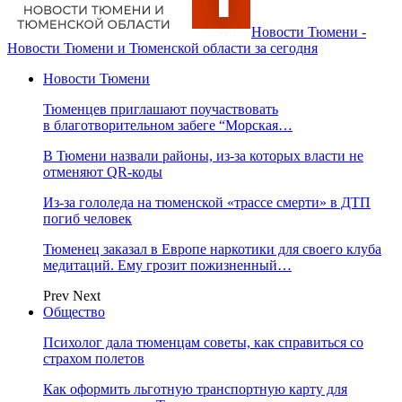
Новости Тюмени -
Новости Тюмени и Тюменской области за сегодня
Новости Тюмени
Тюменцев приглашают поучаствовать
в благотворительном забеге “Морская…
В Тюмени назвали районы, из-за которых власти не
отменяют QR-коды
Из-за гололеда на тюменской «трассе смерти» в ДТП
погиб человек
Тюменец заказал в Европе наркотики для своего клуба
медитаций. Ему грозит пожизненный…
Prev
Next
Общество
Психолог дала тюменцам советы, как справиться со
страхом полетов
Как оформить льготную транспортную карту для