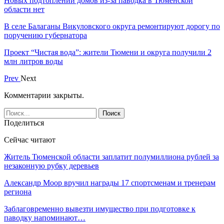
Новых подтоплений домов из-за паводка в Тюменской
области нет
В селе Балаганы Викуловского округа ремонтируют дорогу по
поручению губернатора
Проект “Чистая вода”: жители Тюмени и округа получили 2
млн литров воды
Prev
Next
Комментарии закрыты.
Поделиться
Сейчас читают
Житель Тюменской области заплатит полумиллиона рублей за
незаконную рубку деревьев
Александр Моор вручил награды 17 спортсменам и тренерам
региона
Заблаговременно вывезти имущество при подготовке к
паводку напоминают…