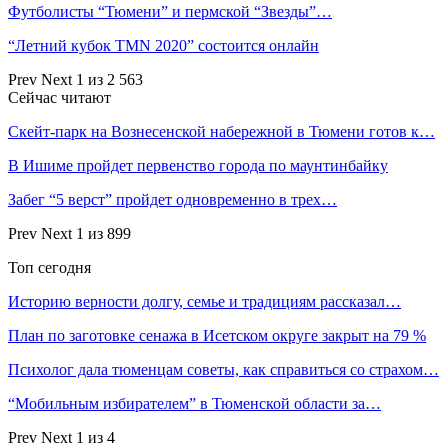
Футболисты “Тюмени” и пермской “Звезды”…
“Летний кубок TMN 2020” состоится онлайн
Prev
Next
1 из 2 563
Сейчас читают
Скейт-парк на Вознесенской набережной в Тюмени готов к…
В Ишиме пройдет первенство города по маунтинбайку
Забег “5 верст” пройдет одновременно в трех…
Prev
Next
1 из 899
Топ сегодня
Историю верности долгу, семье и традициям рассказал…
План по заготовке сенажа в Исетском округе закрыт на 79 %
Психолог дала тюменцам советы, как справиться со страхом…
“Мобильным избирателем” в Тюменской области за…
Prev
Next
1 из 4