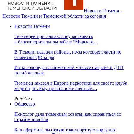
Новости Тюмени -
Новости Тюмени и Тюменской области за сегодня
Новости Тюмени
Тюменцев приглашают поучаствовать
в благотворительном забеге “Морская…
В Тюмени назвали районы, из-за которых власти не
отменяют QR-коды
Из-за гололеда на тюменской «трассе смерти» в ДТП
погиб человек
Тюменец заказал в Европе наркотики для своего клуба
медитаций. Ему грозит пожизненный…
Prev
Next
Общество
Психолог дала тюменцам советы, как справиться со
страхом полетов
Как оформить льготную транспортную карту для