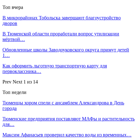
Топ вчера
В микрорайонах Тобольска завершают благоустройство
дворов
В Тюменской области проработали вопрос утилизации
мёртвой…
Обновленные школы Заводоуковского округа примут детей
1…
Как оформить льготную транспортную карту для
первоклассника…
Prev
Next
1 из 14
Топ недели
Тюменцы хором спели с ансамблем Александрова в День
города
Тюменские предприятия поставляют МАФы и растительность
для…
Максим Афанасьев проверил качество воды из временных…