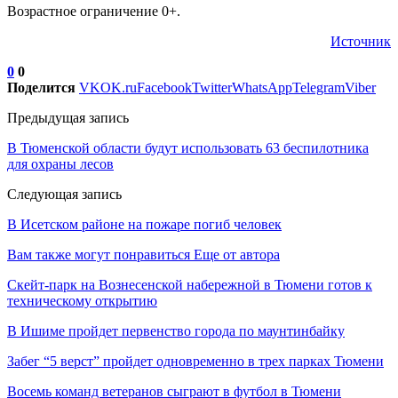
Возрастное ограничение 0+.
Источник
0
0
Поделится
VK
OK.ru
Facebook
Twitter
WhatsApp
Telegram
Viber
Предыдущая запись
В Тюменской области будут использовать 63 беспилотника
для охраны лесов
Следующая запись
В Исетском районе на пожаре погиб человек
Вам также могут понравиться
Еще от автора
Скейт-парк на Вознесенской набережной в Тюмени готов к
техническому открытию
В Ишиме пройдет первенство города по маунтинбайку
Забег “5 верст” пройдет одновременно в трех парках Тюмени
Восемь команд ветеранов сыграют в футбол в Тюмени