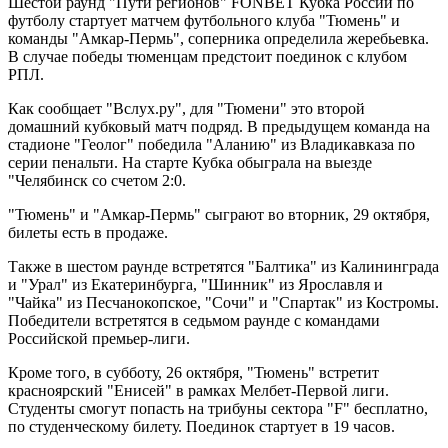
Шестой раунд "Пути регионов" FONBET Кубка России по
футболу стартует матчем футбольного клуба "Тюмень" и
команды "Амкар-Пермь", соперника определила жеребьевка.
В случае победы тюменцам предстоит поединок с клубом
РПЛ.
Как сообщает "Вслух.ру", для "Тюмени" это второй
домашний кубковый матч подряд. В предыдущем команда на
стадионе "Геолог" победила "Аланию" из Владикавказа по
серии пенальти. На старте Кубка обыграла на выезде
"Челябинск со счетом 2:0.
"Тюмень" и "Амкар-Пермь" сыграют во вторник, 29 октября,
билеты есть в продаже.
Также в шестом раунде встретятся "Балтика" из Калининграда
и "Урал" из Екатеринбурга, "Шинник" из Ярославля и
"Чайка" из Песчанокопское, "Сочи" и "Спартак" из Костромы.
Победители встретятся в седьмом раунде с командами
Российской премьер-лиги.
Кроме того, в субботу, 26 октября, "Тюмень" встретит
красноярский "Енисей" в рамках Мелбет-Первой лиги.
Студенты смогут попасть на трибуны сектора "F" бесплатно,
по студенческому билету. Поединок стартует в 19 часов.