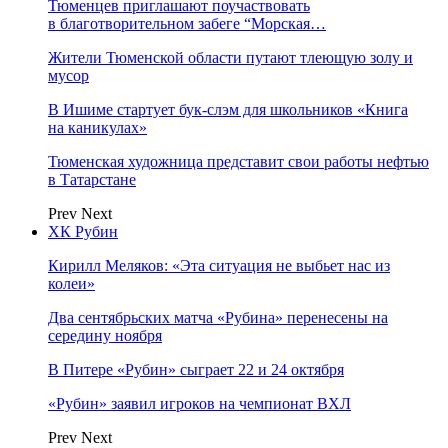
Тюменцев приглашают поучаствовать
в благотворительном забеге “Морская…
Жители Тюменской области путают тлеющую золу и
мусор
В Ишиме стартует бук-слэм для школьников «Книга
на каникулах»
Тюменская художница представит свои работы нефтью
в Татарстане
Prev
Next
ХК Рубин
Кирилл Меляков: «Эта ситуация не выбьет нас из
колеи»
Два сентябрьских матча «Рубина» перенесены на
середину ноября
В Питере «Рубин» сыграет 22 и 24 октября
«Рубин» заявил игроков на чемпионат ВХЛ
Prev
Next