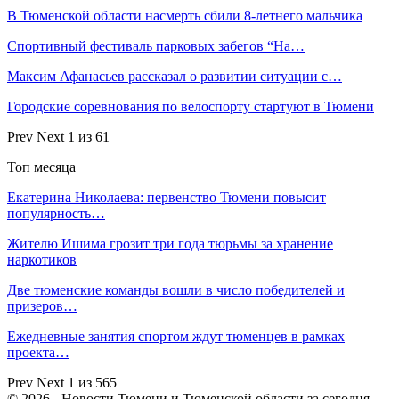
В Тюменской области насмерть сбили 8-летнего мальчика
Спортивный фестиваль парковых забегов “На…
Максим Афанасьев рассказал о развитии ситуации с…
Городские соревнования по велоспорту стартуют в Тюмени
Prev
Next
1 из 61
Топ месяца
Екатерина Николаева: первенство Тюмени повысит
популярность…
Жителю Ишима грозит три года тюрьмы за хранение
наркотиков
Две тюменские команды вошли в число победителей и
призеров…
Ежедневные занятия спортом ждут тюменцев в рамках
проекта…
Prev
Next
1 из 565
© 2026 - Новости Тюмени и Тюменской области за сегодня.