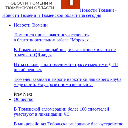
Новости Тюмени -
Новости Тюмени и Тюменской области за сегодня
Новости Тюмени
Тюменцев приглашают поучаствовать
в благотворительном забеге “Морская…
В Тюмени назвали районы, из-за которых власти не
отменяют QR-коды
Из-за гололеда на тюменской «трассе смерти» в ДТП
погиб человек
Тюменец заказал в Европе наркотики для своего клуба
медитаций. Ему грозит пожизненный…
Prev
Next
Общество
В Тюменской агломерации более 100 спасателей
участвуют в ликвидации ЧС
В микрорайонах Тобольска завершают благоустройство