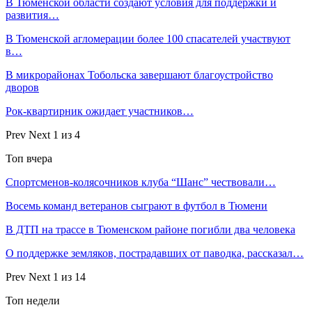
В Тюменской области создают условия для поддержки и
развития…
В Тюменской агломерации более 100 спасателей участвуют
в…
В микрорайонах Тобольска завершают благоустройство
дворов
Рок-квартирник ожидает участников…
Prev
Next
1 из 4
Топ вчера
Спортсменов-колясочников клуба “Шанс” чествовали…
Восемь команд ветеранов сыграют в футбол в Тюмени
В ДТП на трассе в Тюменском районе погибли два человека
О поддержке земляков, пострадавших от паводка, рассказал…
Prev
Next
1 из 14
Топ недели