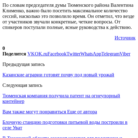
По словам председателя думы Тюменского района Валентина
Клименко, важно было посетить максимальное количество
сессий, насколько это позволило время. Он отметил, что везде
от участников звучали конкретные, четкие вопросы. От
спикеров поступали полные, ясные руководства к действию.
Источник
0
Поделится
VK
OK.ru
Facebook
Twitter
WhatsApp
Telegram
Viber
Предыдущая запись
Казанские аграрии готовят почву под новый урожай
Следующая запись
Тюменская компания получила патент на огнеупорный
контейнер
Вам также могут понравиться
Еще от автора
Блочную станцию подготовки питьевой воды построили в
селе Уват