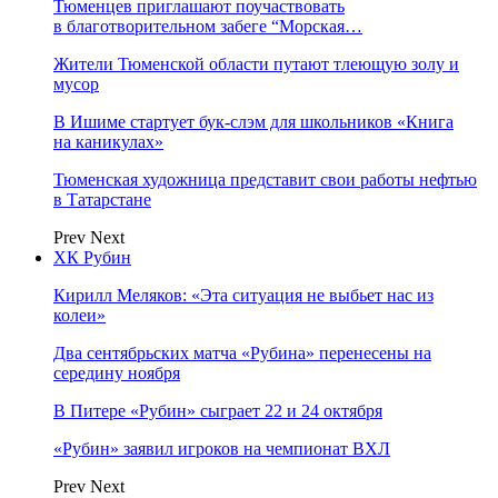
Тюменцев приглашают поучаствовать
в благотворительном забеге “Морская…
Жители Тюменской области путают тлеющую золу и
мусор
В Ишиме стартует бук-слэм для школьников «Книга
на каникулах»
Тюменская художница представит свои работы нефтью
в Татарстане
Prev
Next
ХК Рубин
Кирилл Меляков: «Эта ситуация не выбьет нас из
колеи»
Два сентябрьских матча «Рубина» перенесены на
середину ноября
В Питере «Рубин» сыграет 22 и 24 октября
«Рубин» заявил игроков на чемпионат ВХЛ
Prev
Next